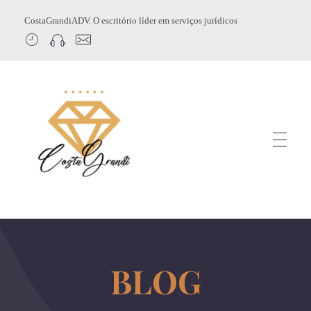
CostaGrandiADV. O escritório líder em serviços jurídicos
CostagrandiADV
Advogado Imobiliário, Usucapião, Advogado Especialista em Leilão de Imóveis, Despejo, Reintegração de Posse, Esbulho Possessório, Registro de Imóveis, Incorporação Imobiliária, Direito Imobiliário