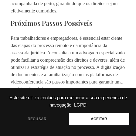
acompanhada de perto, garantindo que os direitos sejam
efetivamente cumpridos.
Próximos Passos Possíveis
Para trabalhadores e empregadores, é essencial estar ciente
das etapas do processo remoto e da importância da
assessoria jurídica. A consulta a um advogado especializado
pode facilitar a compreensão dos direitos e deveres, além de
otimizar a estratégia de atuação no processo. A digitalização
de documentos e a familiarização com as plataformas de
videoconferência são passos importantes para garantir uma
participação efetiva no processo.
Este site utiliza cookies para melhorar a sua experiência de
A adoção do processo remoto na Justiça do Trabalho
navegação.
LGPD
representa uma evolução significativa, proporcionando
maior agilidade e acessibilidade na resolução de conflitos
Precisa de ajuda?
RECUSAR
ACEITAR
trabalhistas.