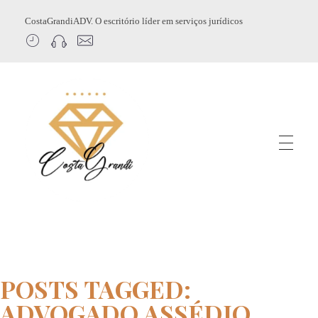
CostaGrandiADV. O escritório líder em serviços jurídicos
CostagrandiADV
Advogado Imobiliário, Usucapião, Advogado Especialista em Leilão de Imóveis, Despejo, Reintegração de Posse, Esbulho Possessório, Registro de Imóveis, Incorporação Imobiliária, Direito Imobiliário
POSTS TAGGED:
ADVOGADO ASSÉDIO