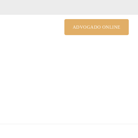
le@costagrandiadv.com.br
ADVOGADO ONLINE