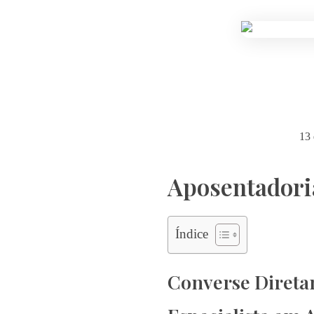
13
Aposentadori
Índice
Converse Diretam