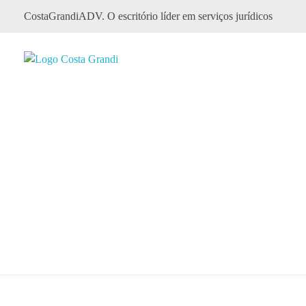
CostaGrandiADV. O escritório líder em serviços jurídicos
CostagrandiADV
Advogado Imobiliário, Usucapião, Advogado Especialista em Leilão de Imóveis, Despejo, Reintegração de Posse, Esbulho Possessório, Registro de Imóveis, Incorporação Imobiliária, Direito Imobiliário