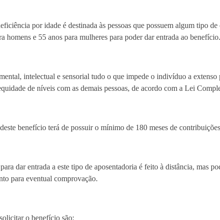
ficiência por idade é destinada às pessoas que possuem algum tipo de 
a homens e 55 anos para mulheres para poder dar entrada ao benefício
 mental, intelectual e sensorial tudo o que impede o indivíduo a extenso
m equidade de níveis com as demais pessoas, de acordo com a Lei Compl
deste benefício terá de possuir o mínimo de 180 meses de contribuições 
ra dar entrada a este tipo de aposentadoria é feito à distância, mas pod
nto para eventual comprovação.
licitar o benefício são: