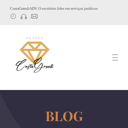
CostaGrandiADV. O escritório líder em serviços jurídicos
CostagrandiADV
Advogado Imobiliário, Usucapião, Advogado Especialista em Leilão de Imóveis, Despejo, Reintegração de Posse, Esbulho Possessório, Registro de Imóveis, Incorporação Imobiliária, Direito Imobiliário