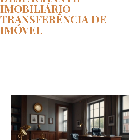
IMOBILIÁRIO
TRANSFERÊNCIA DE
IMÓVEL
Home
despachante imobiliário transf...