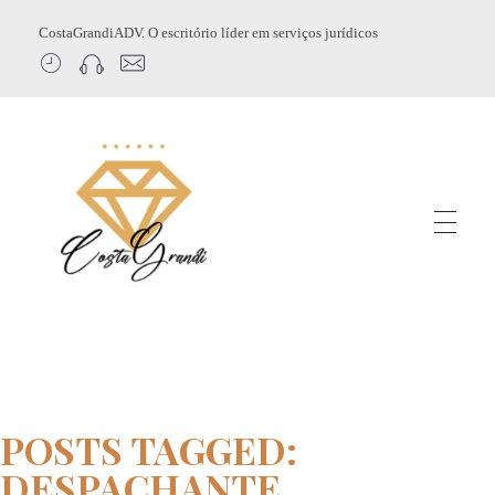
CostaGrandiADV. O escritório líder em serviços jurídicos
CostagrandiADV
Advogado Imobiliário, Usucapião, Advogado Especialista em Leilão de Imóveis, Despejo, Reintegração de Posse, Esbulho Possessório, Registro de Imóveis, Incorporação Imobiliária, Direito Imobiliário
POSTS TAGGED:
DESPACHANTE