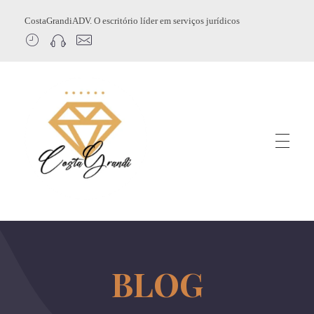
CostaGrandiADV. O escritório líder em serviços jurídicos
CostagrandiADV
Advogado Imobiliário, Usucapião, Advogado Especialista em Leilão de Imóveis, Despejo, Reintegração de Posse, Esbulho Possessório, Registro de Imóveis, Incorporação Imobiliária, Direito Imobiliário