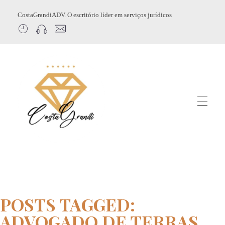
CostaGrandiADV. O escritório líder em serviços jurídicos
CostagrandiADV
Advogado Imobiliário, Usucapião, Advogado Especialista em Leilão de Imóveis, Despejo, Reintegração de Posse, Esbulho Possessório, Registro de Imóveis, Incorporação Imobiliária, Direito Imobiliário
POSTS TAGGED:
ADVOGADO DE TERRAS