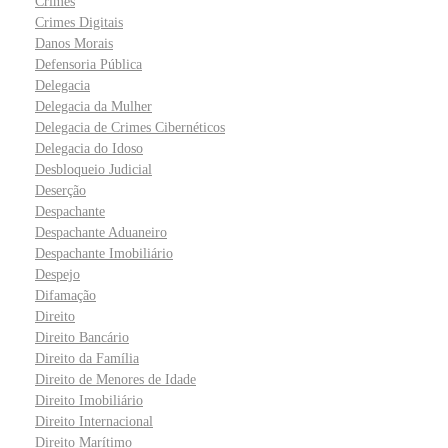
Crimes
Crimes Digitais
Danos Morais
Defensoria Pública
Delegacia
Delegacia da Mulher
Delegacia de Crimes Cibernéticos
Delegacia do Idoso
Desbloqueio Judicial
Deserção
Despachante
Despachante Aduaneiro
Despachante Imobiliário
Despejo
Difamação
Direito
Direito Bancário
Direito da Família
Direito de Menores de Idade
Direito Imobiliário
Direito Internacional
Direito Marítimo