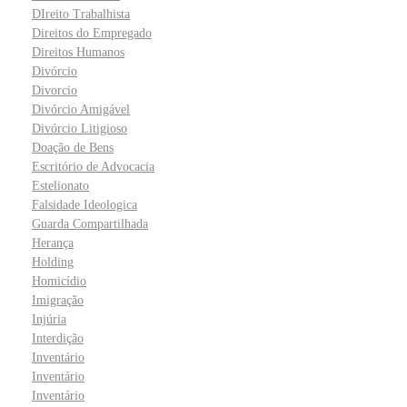
DIreito Trabalhista
Direitos do Empregado
Direitos Humanos
Divórcio
Divorcio
Divórcio Amigável
Divórcio Litigioso
Doação de Bens
Escritório de Advocacia
Estelionato
Falsidade Ideologica
Guarda Compartilhada
Herança
Holding
Homicídio
Imigração
Injúria
Interdição
Inventário
Inventário
Inventário