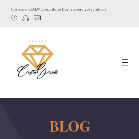
CostaGrandiADV. O escritório líder em serviços jurídicos
CostagrandiADV
Advogado Imobiliário, Usucapião, Advogado Especialista em Leilão de Imóveis, Despejo, Reintegração de Posse, Esbulho Possessório, Registro de Imóveis, Incorporação Imobiliária, Direito Imobiliário