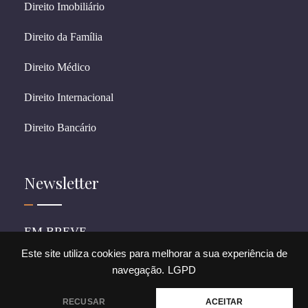
Direito Imobiliário
Direito da Família
Direito Médico
Direito Internacional
Direito Bancário
Newsletter
EM BREVE
Este site utiliza cookies para melhorar a sua experiência de
navegação.
LGPD
© 2026 CostagrandiADV. All rights reserved.
RECUSAR
ACEITAR