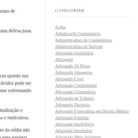
CATEGORIES
ustas de
Ações
uma defesa justa
Adjudicação Compulsória
Administradora de Condominios
Administradora de Imóveis
Advogada Imobiliária
Advogado
Advogado 24 Horas
Advogado Aduaneiro
icas quanto sua
Advogado Cível
olvidos pode ser
Advogado Condominial
star enfrentando
Advogado Criminalista
Advogado de Trânsito
Advogado Divórcio
tualização e
Advogado Especialista em Direito Médico
a e meticulosa.
Advogado Familiar
Advogado Imobiliário
ura da mídia não
Advogado Inventário
o para navegar
Advogado Meio Ambiente