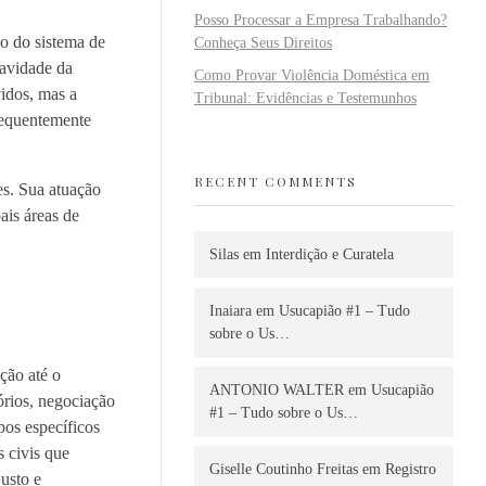
Posso Processar a Empresa Trabalhando?
io do sistema de
Conheça Seus Direitos
ravidade da
Como Provar Violência Doméstica em
vidos, mas a
Tribunal: Evidências e Testemunhos
requentemente
RECENT COMMENTS
es. Sua atuação
ais áreas de
Silas
em
Interdição e Curatela
Inaiara
em
Usucapião #1 – Tudo
sobre o Us…
ção até o
ANTONIO WALTER
em
Usucapião
órios, negociação
#1 – Tudo sobre o Us…
pos específicos
 civis que
Giselle Coutinho Freitas
em
Registro
justo e