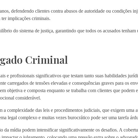
os, defendendo clientes contra abusos de autoridade ou condições inj
 ter implicações criminais.
líbrio do sistema de justiça, garantindo que todos os acusados tenham 
ogado Criminal
 e profissionais significativos que testam tanto suas habilidades juríd
ente carregados de tensões elevadas e consequências graves para os env
m objetiva e composta enquanto se trabalha com clientes que podem e
ocional considerável.
m a complexidade das leis e procedimentos judiciais, que exigem uma a
ema legal complexo e muitas vezes burocrático pode ser uma tarefa árdu
nio da mídia podem intensificar significativamente os desafios. A cobert
e impactar o julgamento, colocando uma pressão extra sobre o advogad