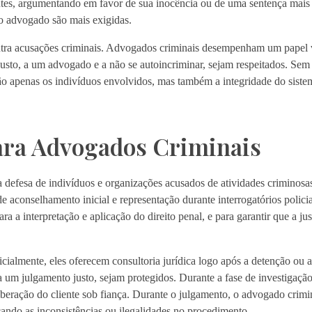
es, argumentando em favor de sua inocência ou de uma sentença mais l
do advogado são mais exigidas.
ntra acusações criminais. Advogados criminais desempenham um papel v
justo, a um advogado e a não se autoincriminar, sejam respeitados. Sem
ão apenas os indivíduos envolvidos, mas também a integridade do sistem
ara Advogados Criminais
a defesa de indivíduos e organizações acusados de atividades criminosas
aconselhamento inicial e representação durante interrogatórios policiai
 a interpretação e aplicação do direito penal, e para garantir que a jus
icialmente, eles oferecem consultoria jurídica logo após a detenção ou
e a um julgamento justo, sejam protegidos. Durante a fase de investigaç
iberação do cliente sob fiança. Durante o julgamento, o advogado crimi
cando as inconsistências ou ilegalidades no procedimento.