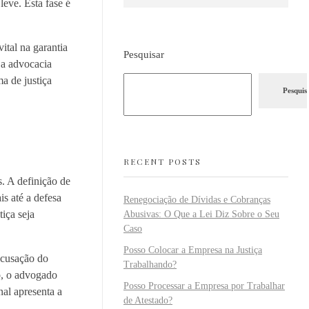
eve. Esta fase é
ital na garantia
Pesquisar
 a advocacia
a de justiça
Pesquis
RECENT POSTS
. A definição de
s até a defesa
Renegociação de Dívidas e Cobranças
tiça seja
Abusivas: O Que a Lei Diz Sobre o Seu
Caso
Posso Colocar a Empresa na Justiça
 acusação do
Trabalhando?
ão, o advogado
Posso Processar a Empresa por Trabalhar
nal apresenta a
de Atestado?