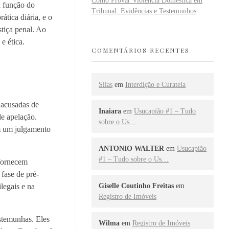
Como Provar Violência Doméstica em
a função do
Tribunal: Evidências e Testemunhos
ática diária, e o
stiça penal. Ao
e ética.
COMENTÁRIOS RECENTES
Silas
em
Interdição e Curatela
 acusadas de
Inaiara
em
Usucapião #1 – Tudo
de apelação.
sobre o Us…
am um julgamento
ANTONIO WALTER
em
Usucapião
#1 – Tudo sobre o Us…
 fornecem
 fase de pré-
legais e na
Giselle Coutinho Freitas
em
Registro de Imóveis
stemunhas. Eles
Wilma
em
Registro de Imóveis