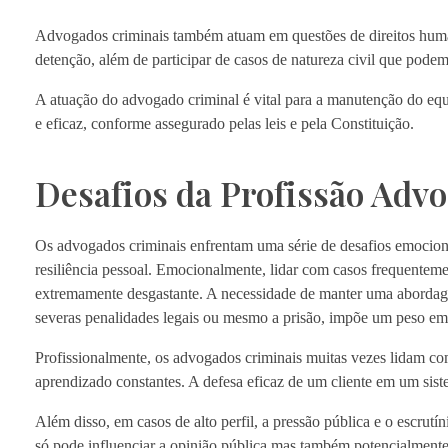
Advogados criminais também atuam em questões de direitos human
detenção, além de participar de casos de natureza civil que podem
A atuação do advogado criminal é vital para a manutenção do equi
e eficaz, conforme assegurado pelas leis e pela Constituição.
Desafios da Profissão Adv
Os advogados criminais enfrentam uma série de desafios emocionais
resiliência pessoal. Emocionalmente, lidar com casos frequentem
extremamente desgastante. A necessidade de manter uma abordage
severas penalidades legais ou mesmo a prisão, impõe um peso em
Profissionalmente, os advogados criminais muitas vezes lidam co
aprendizado constantes. A defesa eficaz de um cliente em um sist
Além disso, em casos de alto perfil, a pressão pública e o escrutí
só pode influenciar a opinião pública mas também potencialment