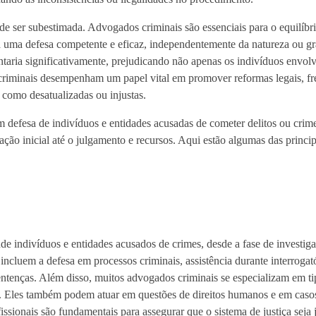
de ser subestimada. Advogados criminais são essenciais para o equilíbr
a uma defesa competente e eficaz, independentemente da natureza ou g
taria significativamente, prejudicando não apenas os indivíduos envol
s criminais desempenham um papel vital em promover reformas legais, f
s como desatualizadas ou injustas.
m defesa de indivíduos e entidades acusadas de cometer delitos ou crim
ação inicial até o julgamento e recursos. Aqui estão algumas das princip
de indivíduos e entidades acusados de crimes, desde a fase de investiga
 incluem a defesa em processos criminais, assistência durante interrogat
entenças. Além disso, muitos advogados criminais se especializam em ti
s. Eles também podem atuar em questões de direitos humanos e em casos
ssionais são fundamentais para assegurar que o sistema de justiça seja 