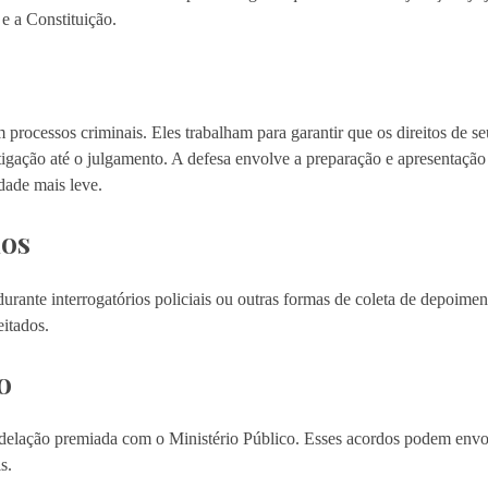
 e a Constituição.
processos criminais. Eles trabalham para garantir que os direitos de se
estigação até o julgamento. A defesa envolve a preparação e apresentaçã
dade mais leve.
ios
ante interrogatórios policiais ou outras formas de coleta de depoiment
eitados.
o
delação premiada com o Ministério Público. Esses acordos podem envol
s.