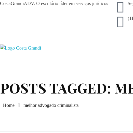
CostaGrandiADV. O escritório líder em serviços jurídicos
Se
(1
gi
CostagrandiADV
Advogado Imobiliário, Usucapião, Advogado Especialista em Leilão de Imóveis, Despejo, Reintegração de Posse, Esbulho Possessório, Registro de Imóveis, Incorporação Imobiliária, Direito Imobiliário
POSTS TAGGED: M
Home
melhor advogado criminalista