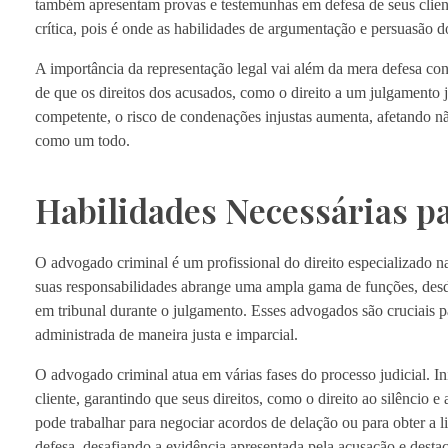
também apresentam provas e testemunhas em defesa de seus client
crítica, pois é onde as habilidades de argumentação e persuasão 
A importância da representação legal vai além da mera defesa co
de que os direitos dos acusados, como o direito a um julgamento 
competente, o risco de condenações injustas aumenta, afetando n
como um todo.
Habilidades Necessárias p
O advogado criminal é um profissional do direito especializado n
suas responsabilidades abrange uma ampla gama de funções, desde 
em tribunal durante o julgamento. Esses advogados são cruciais para
administrada de maneira justa e imparcial.
O advogado criminal atua em várias fases do processo judicial. In
cliente, garantindo que seus direitos, como o direito ao silêncio 
pode trabalhar para negociar acordos de delação ou para obter a l
defesa, desafiando a evidência apresentada pela acusação e desta