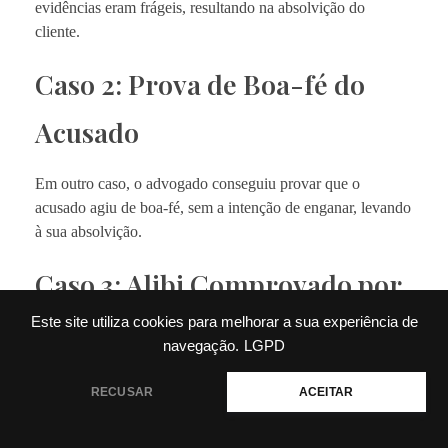
evidências eram frágeis, resultando na absolvição do
cliente.
Caso 2: Prova de Boa-fé do
Acusado
Em outro caso, o advogado conseguiu provar que o
acusado agiu de boa-fé, sem a intenção de enganar, levando
à sua absolvição.
Caso 3: Alibi Comprovado por
Testemunhas
Este site utiliza cookies para melhorar a sua experiência de
navegação.
LGPD
Um terceiro caso de sucesso envolveu a apresentação de
Precisa de ajuda?
RECUSAR
ACEITAR
testemunhas que confirmaram o álibi do acusado,
resultando em sua inocência.