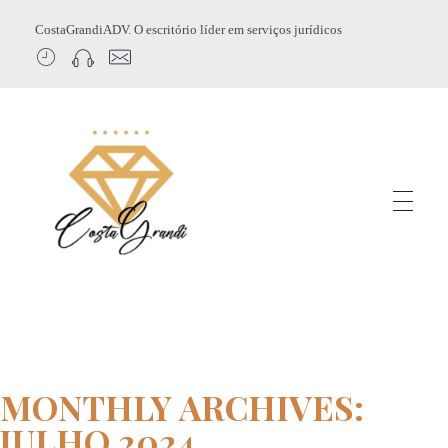
CostaGrandiADV. O escritório líder em serviços jurídicos
CostagrandiADV
Advogado Imobiliário, Usucapião, Advogado Especialista em Leilão de Imóveis, Despejo, Reintegração de Posse, Esbulho Possessório, Registro de Imóveis, Incorporação Imobiliária, Direito Imobiliário
MONTHLY ARCHIVES:
JULHO 2024