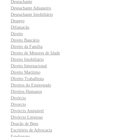
Despachante
Despachante Aduaneiro
Despachante Imobiliário
Despejo
Difamação
Direito
Direito Bancário
Direito da Família
Direito de Menores de Idade
Direito Imobiliário
Direito Internacional
Direito Marítimo
DIreito Trabalhista
Direitos do Empregado
Direitos Humanos
Divórcio
Divorcio
Divórcio Amigável
Divórcio Litigioso
Doação de Bens
Escritório de Advocacia
Estelionato