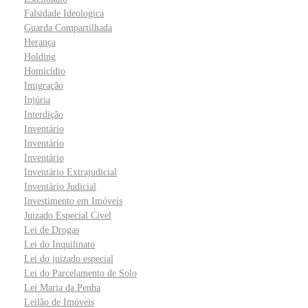
Falsidade Ideologica
Guarda Compartilhada
Herança
Holding
Homicídio
Imigração
Injúria
Interdição
Inventário
Inventário
Inventário
Inventário Extrajudicial
Inventário Judicial
Investimento em Imóveis
Juizado Especial Cível
Lei de Drogas
Lei do Inquilinato
Lei do juizado especial
Lei do Parcelamento de Solo
Lei Maria da Penha
Leilão de Imóveis