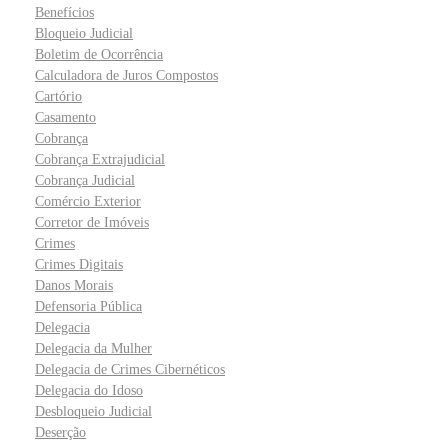
Benefícios
Bloqueio Judicial
Boletim de Ocorrência
Calculadora de Juros Compostos
Cartório
Casamento
Cobrança
Cobrança Extrajudicial
Cobrança Judicial
Comércio Exterior
Corretor de Imóveis
Crimes
Crimes Digitais
Danos Morais
Defensoria Pública
Delegacia
Delegacia da Mulher
Delegacia de Crimes Cibernéticos
Delegacia do Idoso
Desbloqueio Judicial
Deserção