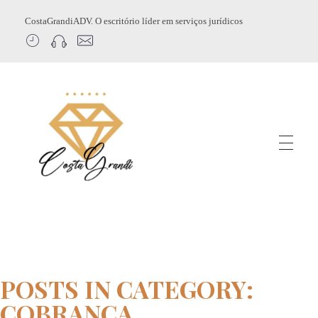
CostaGrandiADV. O escritório líder em serviços jurídicos
CostagrandiADV
Advogado Imobiliário, Usucapião, Advogado Especialista em Leilão de Imóveis, Despejo, Reintegração de Posse, Esbulho Possessório, Registro de Imóveis, Incorporação Imobiliária, Direito Imobiliário
POSTS IN CATEGORY:
COBRANÇA