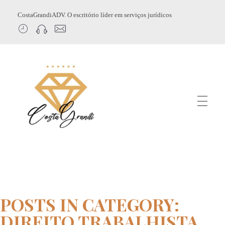
CostaGrandiADV. O escritório líder em serviços jurídicos
CostagrandiADV
Advogado Imobiliário, Usucapião, Advogado Especialista em Leilão de Imóveis, Despejo, Reintegração de Posse, Esbulho Possessório, Registro de Imóveis, Incorporação Imobiliária, Direito Imobiliário
POSTS IN CATEGORY:
DIREITO TRABALHISTA