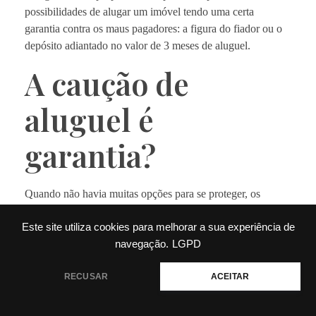
possibilidades de alugar um imóvel tendo uma certa
garantia contra os maus pagadores: a figura do fiador ou o
depósito adiantado no valor de 3 meses de aluguel.
A caução de
aluguel é
garantia?
Quando não havia muitas opções para se proteger, os
proprietários de imóveis tinham que se cercar do máximo de
Este site utiliza cookies para melhorar a sua experiência de
certezas possível para não ficar a ver navios quando
navegação.
LGPD
estivessem com o seu imóvel ocupado por um inquilino.
Sim, uma vez que o inquilino entra no imóvel, se este não
💬 Precisa de ajuda?
RECUSAR
ACEITAR
honrar com o pagamento do aluguel, não é muito fácil para
o proprietário tirá-lo, visto que uma burocracia imensa