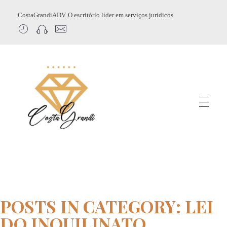
CostaGrandiADV. O escritório líder em serviços jurídicos
CostagrandiADV
Advogado Imobiliário, Usucapião, Advogado Especialista em Leilão de Imóveis, Despejo, Reintegração de Posse, Esbulho Possessório, Registro de Imóveis, Incorporação Imobiliária, Direito Imobiliário
POSTS IN CATEGORY: LEI
DO INQUILINATO