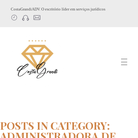
CostaGrandiADV. O escritório líder em serviços jurídicos
CostagrandiADV
Advogado Imobiliário, Usucapião, Advogado Especialista em Leilão de Imóveis, Despejo, Reintegração de Posse, Esbulho Possessório, Registro de Imóveis, Incorporação Imobiliária, Direito Imobiliário
POSTS IN CATEGORY:
ADMINISTRADORA DE