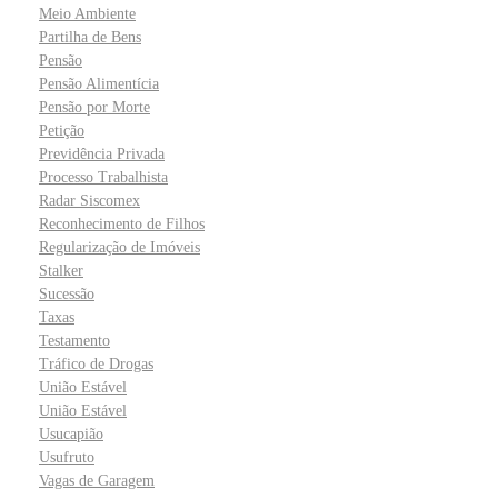
Meio Ambiente
Partilha de Bens
Pensão
Pensão Alimentícia
Pensão por Morte
Petição
Previdência Privada
Processo Trabalhista
Radar Siscomex
Reconhecimento de Filhos
Regularização de Imóveis
Stalker
Sucessão
Taxas
Testamento
Tráfico de Drogas
União Estável
União Estável
Usucapião
Usufruto
Vagas de Garagem