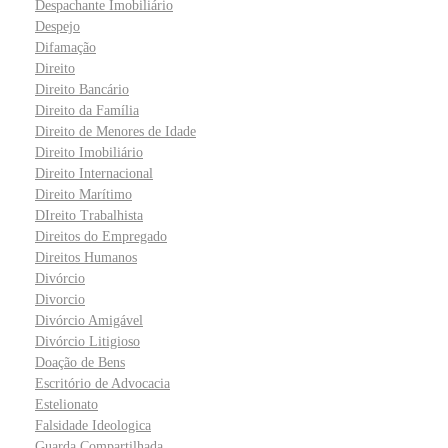
Despachante Imobiliário
Despejo
Difamação
Direito
Direito Bancário
Direito da Família
Direito de Menores de Idade
Direito Imobiliário
Direito Internacional
Direito Marítimo
DIreito Trabalhista
Direitos do Empregado
Direitos Humanos
Divórcio
Divorcio
Divórcio Amigável
Divórcio Litigioso
Doação de Bens
Escritório de Advocacia
Estelionato
Falsidade Ideologica
Guarda Compartilhada