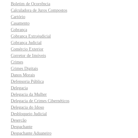
Boletim de Ocorrência
Calculadora de Juros Compostos
Cartório
Casamento
Cobrança
Cobrança Extrajudicial
Cobrança Judicial
Comércio Exterior
Corretor de Imóveis
Crimes
Crimes Digitais
Danos Morais
Defensoria Pública
Delegacia
Delegacia da Mulher
Delegacia de Crimes Cibernéticos
Delegacia do Idoso
Desbloqueio Judicial
Deserção
Despachante
Despachante Aduaneiro