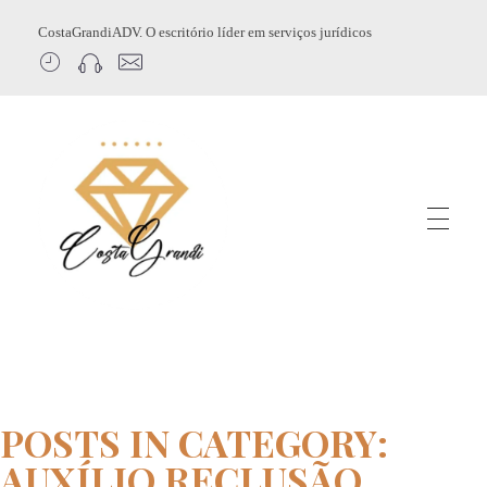
CostaGrandiADV. O escritório líder em serviços jurídicos
CostagrandiADV
Advogado Imobiliário, Usucapião, Advogado Especialista em Leilão de Imóveis, Despejo, Reintegração de Posse, Esbulho Possessório, Registro de Imóveis, Incorporação Imobiliária, Direito Imobiliário
POSTS IN CATEGORY:
AUXÍLIO RECLUSÃO