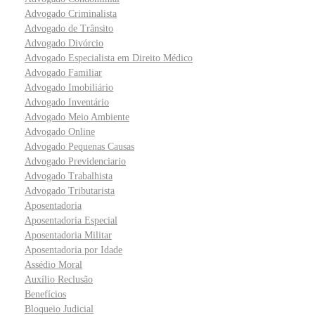
Advogado Criminalista
Advogado de Trânsito
Advogado Divórcio
Advogado Especialista em Direito Médico
Advogado Familiar
Advogado Imobiliário
Advogado Inventário
Advogado Meio Ambiente
Advogado Online
Advogado Pequenas Causas
Advogado Previdenciario
Advogado Trabalhista
Advogado Tributarista
Aposentadoria
Aposentadoria Especial
Aposentadoria Militar
Aposentadoria por Idade
Assédio Moral
Auxílio Reclusão
Benefícios
Bloqueio Judicial