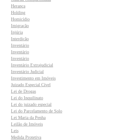
Herança
Holding
Homicídio
Imigração
Injúria
Interdição
Inventário
Inventário
Inventário
Inventário Extrajudicial
Inventário Judicial
Investimento em Imóveis
Juizado Especial Cível
Lei de Drogas
Lei do Inquilinato
Lei do juizado especial
Lei do Parcelamento de Solo
Lei Maria da Penha
Leilão de Imóveis
Leis
Medida Protetiva