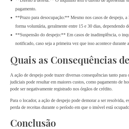
**Direito à defesa:** O inquilino tem o direito de apresentar 
pagamento.
**Prazo para desocupação:** Mesmo nos casos de despejo, a L
forma voluntária, geralmente entre 15 e 30 dias, dependendo d
**Suspensão do despejo:** Em casos de inadimplência, o inquil
notificado, caso seja a primeira vez que isso acontece durante 
Quais as Consequências d
A ação de despejo pode trazer diversas consequências tanto para 
judiciais pode resultar em maiores custos, como pagamento de hon
pode ser negativamente registrado nos órgãos de crédito.
Para o locador, a ação de despejo pode demorar a ser resolvida, e
perda de receitas durante o período em que o imóvel está ocupad
Conclusão