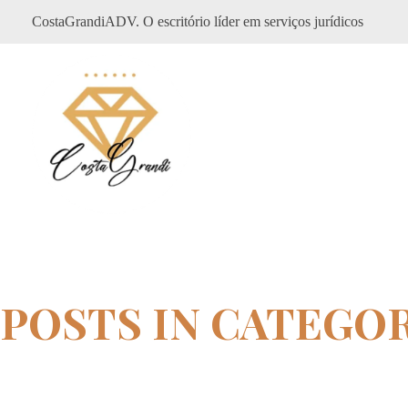
CostaGrandiADV. O escritório líder em serviços jurídicos
CostagrandiADV
Advogado Imobiliário, Usucapião, Advogado Especialista em Leilão de Imóveis, Despejo, Reintegração de Posse, Esbulho Possessório, Registro de Imóveis, Incorporação Imobiliária, Direito Imobiliário
POSTS IN CATEGOR
Home
Despejo