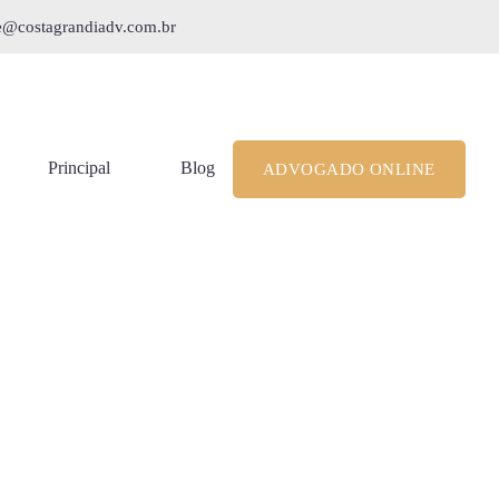
le@costagrandiadv.com.br
Principal
Blog
ADVOGADO ONLINE