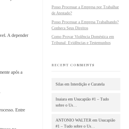
Posso Processar a Empresa por Trabalhar
de Atestado?
Posso Processar a Empresa Trabalhando?
Conheça Seus Direitos
óvel. A depender
Como Provar Violência Doméstica em
Tribunal: Evidências e Testemunhos
RECENT COMMENTS
amente após a
Silas
em
Interdição e Curatela
?
Inaiara
em
Usucapião #1 – Tudo
sobre o Us…
rocesso. Entre
ANTONIO WALTER
em
Usucapião
#1 – Tudo sobre o Us…