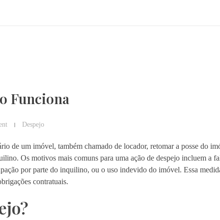
mo Funciona
nt
Despejo
etário de um imóvel, também chamado de locador, retomar a posse do i
quilino. Os motivos mais comuns para uma ação de despejo incluem a f
pação por parte do inquilino, ou o uso indevido do imóvel. Essa medida
obrigações contratuais.
ejo?