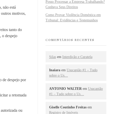
Posso Processar a Empresa Trabalhando?
, não está
Conheça Seus Direitos
 outros motivos,
Como Provar Violência Doméstica em
Tribunal: Evidências e Testemunhos
eitos tanto do
, o despejo
COMENTÁRIOS RECENTES
Silas
em
Interdição e Curatela
Inaiara
em
Usucapião #1 – Tudo
sobre o Us…
o de despejo por
ANTONIO WALTER
em
Usucapião
#1 – Tudo sobre o Us…
icitar a retomada
Giselle Coutinho Freitas
em
 autorizada ou
Registro de Imóveis