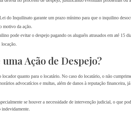
sua defesa no processo de despejo, justificando eventuais problemas ou a
ei do Inquilinato garante um prazo mínimo para que o inquilino desoc
o motivo da ação.
ino pode evitar o despejo pagando os aluguéis atrasados em até 15 dia
a locação.
e uma Ação de Despejo?
o locador quanto para o locatário. No caso do locatário, o não cumprim
orários advocatícios e multas, além de danos à reputação financeira, j
specialmente se houver a necessidade de intervenção judicial, o que pod
o indevidamente.