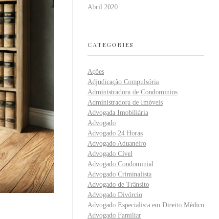
Abril 2020
CATEGORIES
Ações
Adjudicação Compulsória
Administradora de Condominios
Administradora de Imóveis
Advogada Imobiliária
Advogado
Advogado 24 Horas
Advogado Aduaneiro
Advogado Cível
Advogado Condominial
Advogado Criminalista
Advogado de Trânsito
Advogado Divórcio
Advogado Especialista em Direito Médico
Advogado Familiar