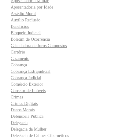
Aposentadoria Militar
Aposentadoria por Idade
Assédio Moral
Auxílio Reclusão
Benefícios
Bloqueio Judicial
Boletim de Ocorrência
Calculadora de Juros Compostos
Cartório
Casamento
Cobrança
Cobrança Extrajudicial
Cobrança Judicial
Comércio Exterior
Corretor de Imóveis
Crimes
Crimes Digitais
Danos Morais
Defensoria Pública
Delegacia
Delegacia da Mulher
Delegacia de Crimes Cibernéticos