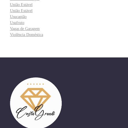
União Estável
União Estável
Usucapião
Usufruto
Vagas de Garagem
Violência Doméstica