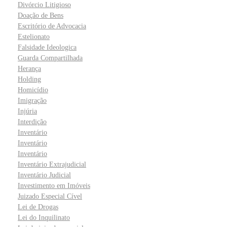
Divórcio Litigioso
Doação de Bens
Escritório de Advocacia
Estelionato
Falsidade Ideologica
Guarda Compartilhada
Herança
Holding
Homicídio
Imigração
Injúria
Interdição
Inventário
Inventário
Inventário
Inventário Extrajudicial
Inventário Judicial
Investimento em Imóveis
Juizado Especial Cível
Lei de Drogas
Lei do Inquilinato