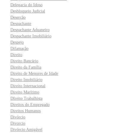
Delegacia do Idoso
Desbloqueio Judicial
Deserção
Despachante
Despachante Aduaneiro
Despachante Imobiliário
Despejo
Difamação
Direito
Direito Bancário
Direito da Família
Direito de Menores de Idade
Direito Imobiliário
Direito Internacional
Direito Marítimo
DIreito Trabalhista
Direitos do Empregado
Direitos Humanos
Divórcio
Divorcio
Divórcio Amigável