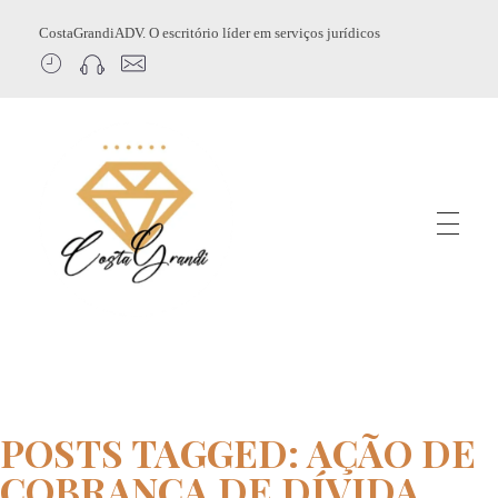
CostaGrandiADV. O escritório líder em serviços jurídicos
CostagrandiADV
Advogado Imobiliário, Usucapião, Advogado Especialista em Leilão de Imóveis, Despejo, Reintegração de Posse, Esbulho Possessório, Registro de Imóveis, Incorporação Imobiliária, Direito Imobiliário
POSTS TAGGED: AÇÃO DE
COBRANÇA DE DÍVIDA