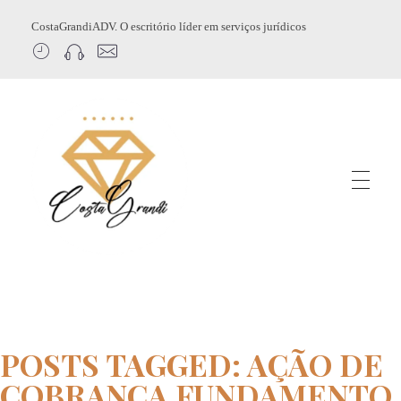
CostaGrandiADV. O escritório líder em serviços jurídicos
CostagrandiADV
Advogado Imobiliário, Usucapião, Advogado Especialista em Leilão de Imóveis, Despejo, Reintegração de Posse, Esbulho Possessório, Registro de Imóveis, Incorporação Imobiliária, Direito Imobiliário
POSTS TAGGED: AÇÃO DE
COBRANÇA FUNDAMENTO