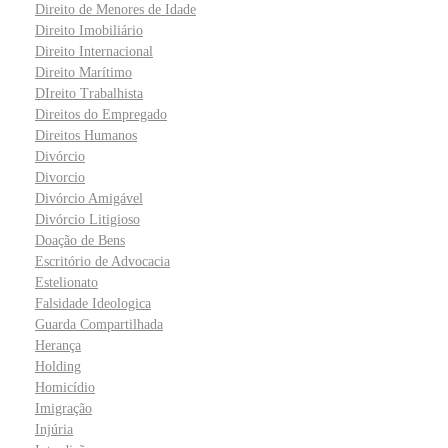
Direito de Menores de Idade
Direito Imobiliário
Direito Internacional
Direito Marítimo
DIreito Trabalhista
Direitos do Empregado
Direitos Humanos
Divórcio
Divorcio
Divórcio Amigável
Divórcio Litigioso
Doação de Bens
Escritório de Advocacia
Estelionato
Falsidade Ideologica
Guarda Compartilhada
Herança
Holding
Homicídio
Imigração
Injúria