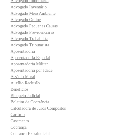
Advogado Imobiliário
Advogado Inventário
Advogado Meio Ambiente
Advogado Online
Advogado Pequenas Causas
Advogado Previdenciario
Advogado Trabalhista
Advogado Tributarista
Aposentadoria
Aposentadoria Especial
Aposentadoria Militar
Aposentadoria por Idade
Assédio Moral
Auxílio Reclusão
Benefícios
Bloqueio Judicial
Boletim de Ocorrência
Calculadora de Juros Compostos
Cartório
Casamento
Cobrança
Cobrança Extrajudicial