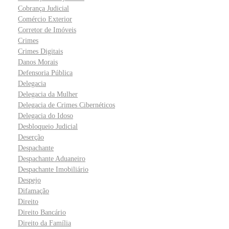
Cobrança Judicial
Comércio Exterior
Corretor de Imóveis
Crimes
Crimes Digitais
Danos Morais
Defensoria Pública
Delegacia
Delegacia da Mulher
Delegacia de Crimes Cibernéticos
Delegacia do Idoso
Desbloqueio Judicial
Deserção
Despachante
Despachante Aduaneiro
Despachante Imobiliário
Despejo
Difamação
Direito
Direito Bancário
Direito da Família