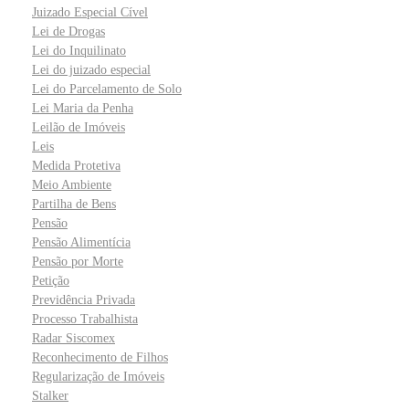
Juizado Especial Cível
Lei de Drogas
Lei do Inquilinato
Lei do juizado especial
Lei do Parcelamento de Solo
Lei Maria da Penha
Leilão de Imóveis
Leis
Medida Protetiva
Meio Ambiente
Partilha de Bens
Pensão
Pensão Alimentícia
Pensão por Morte
Petição
Previdência Privada
Processo Trabalhista
Radar Siscomex
Reconhecimento de Filhos
Regularização de Imóveis
Stalker