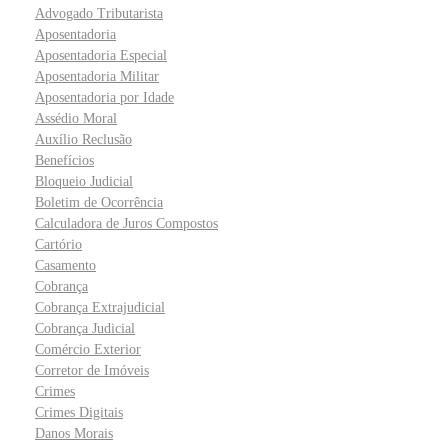
Advogado Tributarista
Aposentadoria
Aposentadoria Especial
Aposentadoria Militar
Aposentadoria por Idade
Assédio Moral
Auxílio Reclusão
Benefícios
Bloqueio Judicial
Boletim de Ocorrência
Calculadora de Juros Compostos
Cartório
Casamento
Cobrança
Cobrança Extrajudicial
Cobrança Judicial
Comércio Exterior
Corretor de Imóveis
Crimes
Crimes Digitais
Danos Morais