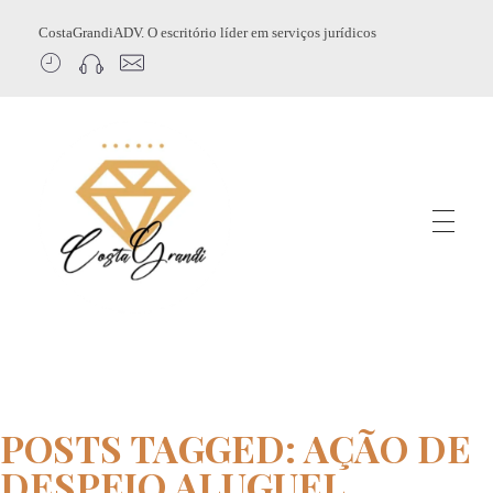
CostaGrandiADV. O escritório líder em serviços jurídicos
CostagrandiADV
Advogado Imobiliário, Usucapião, Advogado Especialista em Leilão de Imóveis, Despejo, Reintegração de Posse, Esbulho Possessório, Registro de Imóveis, Incorporação Imobiliária, Direito Imobiliário
POSTS TAGGED: AÇÃO DE
DESPEJO ALUGUEL