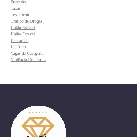
Sucessão
Taxas
Testamento
Tráfico de Drogas
União Estável
União Estável
Usucapião
Usufruto
Vagas de Garagem
Violência Doméstica