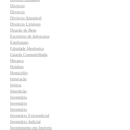
Divórcio
Divorcio
Divórcio Amigável
Divórcio Litigioso
Doação de Bens
Escritório de Advocacia
Estelionato
Falsidade Ideologica
Guarda Compartilhada
Herança
Holding
Homicídio
Imigração
Injúria
Interdição
Inventário
Inventário
Inventário
Inventário Extrajudicial
Inventário Judicial
Investimento em Imóveis