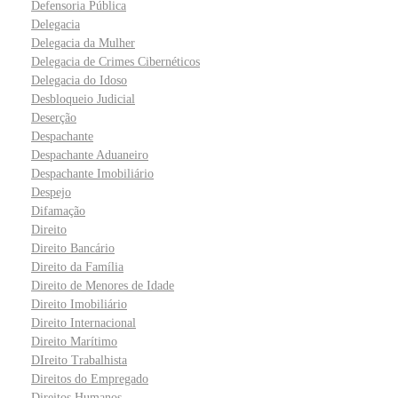
Defensoria Pública
Delegacia
Delegacia da Mulher
Delegacia de Crimes Cibernéticos
Delegacia do Idoso
Desbloqueio Judicial
Deserção
Despachante
Despachante Aduaneiro
Despachante Imobiliário
Despejo
Difamação
Direito
Direito Bancário
Direito da Família
Direito de Menores de Idade
Direito Imobiliário
Direito Internacional
Direito Marítimo
DIreito Trabalhista
Direitos do Empregado
Direitos Humanos