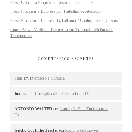
Posso Colocar a Empresa na Justiça Trabalhando?
Posso Processar a Empresa por Trabalhar de Atestado?
Posso Processar a Empresa Trabalhando? Conheça Seus Direitos
Como Provar Violência Doméstica em Tribunal: Evidências e
Testemunhos
COMENTÁRIOS RECENTES
Silas
em
Interdição e Curatela
Inaiara
em
Usucapião #1 – Tudo sobre o Us…
ANTONIO WALTER
em
Usucapião #1 – Tudo sobre o
Us…
Giselle Coutinho Freitas
em
Registro de Imóveis