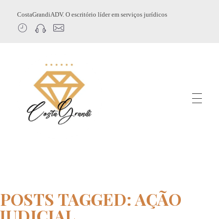
CostaGrandiADV. O escritório líder em serviços jurídicos
CostagrandiADV
Advogado Imobiliário, Usucapião, Advogado Especialista em Leilão de Imóveis, Despejo, Reintegração de Posse, Esbulho Possessório, Registro de Imóveis, Incorporação Imobiliária, Direito Imobiliário
POSTS TAGGED: AÇÃO
JUDICIAL