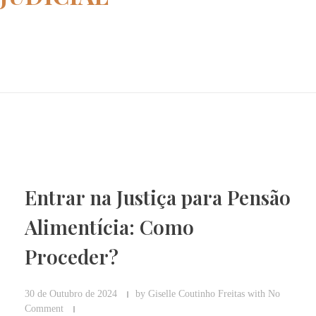
Home
ação judicial
Entrar na Justiça para Pensão
Alimentícia: Como
Proceder?
30 de Outubro de 2024
by
Giselle Coutinho Freitas
with
No
Comment