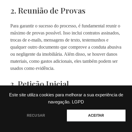
2. Reunião de Provas
Para garantir o sucesso do processo, é fundamental reunir o
máximo de provas possível. Isso inclui contratos assinados,
trocas de e-mails, mensagens de texto, testemunhos e
qualquer outro documento que comprove a conduta abusiva
ou negligente da imobiliária. Além disso, se houver danos
materiais, como gastos adicionais, eles também podem ser
usados como evidência.
3. Petição Inicial
Este site utiliza cookies para melhorar a sua experiência de
Com as provas reunidas, o advogado elaborará uma petição
navegação.
LGPD
inicial, que é o documento que dá início ao processo
judicial. Nesta petição, o advogado detalhará os danos
💬 Precisa de ajuda?
RECUSAR
ACEITAR
sofridos pelo consumidor, incluindo o impacto emocional e
psicológico, e solicitará a compensação financeira pelos