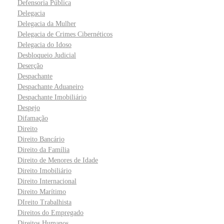
Defensoria Pública
Delegacia
Delegacia da Mulher
Delegacia de Crimes Cibernéticos
Delegacia do Idoso
Desbloqueio Judicial
Deserção
Despachante
Despachante Aduaneiro
Despachante Imobiliário
Despejo
Difamação
Direito
Direito Bancário
Direito da Família
Direito de Menores de Idade
Direito Imobiliário
Direito Internacional
Direito Marítimo
DIreito Trabalhista
Direitos do Empregado
Direitos Humanos