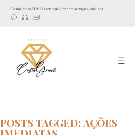
CostaGrandiADV. O escritório líder em serviços jurídicos
CostagrandiADV
Advogado Imobiliário, Usucapião, Advogado Especialista em Leilão de Imóveis, Despejo, Reintegração de Posse, Esbulho Possessório, Registro de Imóveis, Incorporação Imobiliária, Direito Imobiliário
POSTS TAGGED: AÇÕES
IMEDIATAS