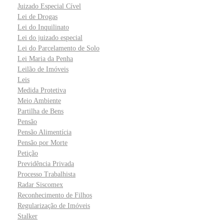
Juizado Especial Cível
Lei de Drogas
Lei do Inquilinato
Lei do juizado especial
Lei do Parcelamento de Solo
Lei Maria da Penha
Leilão de Imóveis
Leis
Medida Protetiva
Meio Ambiente
Partilha de Bens
Pensão
Pensão Alimentícia
Pensão por Morte
Petição
Previdência Privada
Processo Trabalhista
Radar Siscomex
Reconhecimento de Filhos
Regularização de Imóveis
Stalker