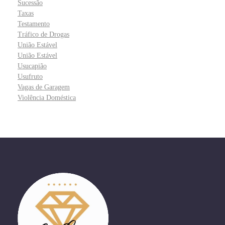
Sucessão
Taxas
Testamento
Tráfico de Drogas
União Estável
União Estável
Usucapião
Usufruto
Vagas de Garagem
Violência Doméstica