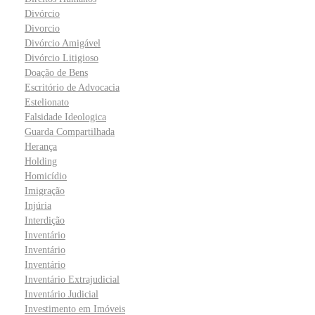
Divórcio
Divorcio
Divórcio Amigável
Divórcio Litigioso
Doação de Bens
Escritório de Advocacia
Estelionato
Falsidade Ideologica
Guarda Compartilhada
Herança
Holding
Homicídio
Imigração
Injúria
Interdição
Inventário
Inventário
Inventário
Inventário Extrajudicial
Inventário Judicial
Investimento em Imóveis