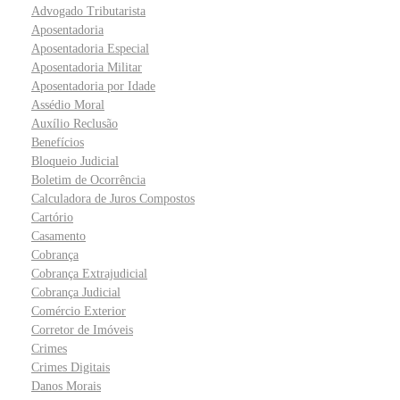
Advogado Tributarista
Aposentadoria
Aposentadoria Especial
Aposentadoria Militar
Aposentadoria por Idade
Assédio Moral
Auxílio Reclusão
Benefícios
Bloqueio Judicial
Boletim de Ocorrência
Calculadora de Juros Compostos
Cartório
Casamento
Cobrança
Cobrança Extrajudicial
Cobrança Judicial
Comércio Exterior
Corretor de Imóveis
Crimes
Crimes Digitais
Danos Morais