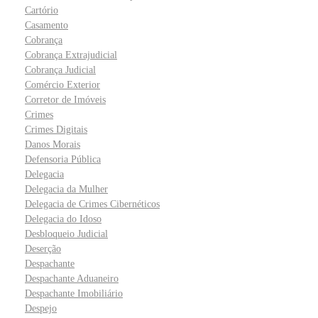
Cartório
Casamento
Cobrança
Cobrança Extrajudicial
Cobrança Judicial
Comércio Exterior
Corretor de Imóveis
Crimes
Crimes Digitais
Danos Morais
Defensoria Pública
Delegacia
Delegacia da Mulher
Delegacia de Crimes Cibernéticos
Delegacia do Idoso
Desbloqueio Judicial
Deserção
Despachante
Despachante Aduaneiro
Despachante Imobiliário
Despejo