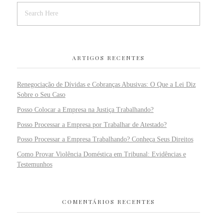
ARTIGOS RECENTES
Renegociação de Dívidas e Cobranças Abusivas: O Que a Lei Diz
Sobre o Seu Caso
Posso Colocar a Empresa na Justiça Trabalhando?
Posso Processar a Empresa por Trabalhar de Atestado?
Posso Processar a Empresa Trabalhando? Conheça Seus Direitos
Como Provar Violência Doméstica em Tribunal: Evidências e
Testemunhos
COMENTÁRIOS RECENTES