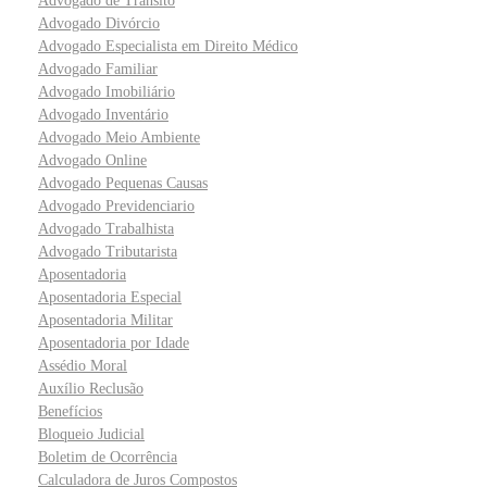
Advogado de Trânsito
Advogado Divórcio
Advogado Especialista em Direito Médico
Advogado Familiar
Advogado Imobiliário
Advogado Inventário
Advogado Meio Ambiente
Advogado Online
Advogado Pequenas Causas
Advogado Previdenciario
Advogado Trabalhista
Advogado Tributarista
Aposentadoria
Aposentadoria Especial
Aposentadoria Militar
Aposentadoria por Idade
Assédio Moral
Auxílio Reclusão
Benefícios
Bloqueio Judicial
Boletim de Ocorrência
Calculadora de Juros Compostos