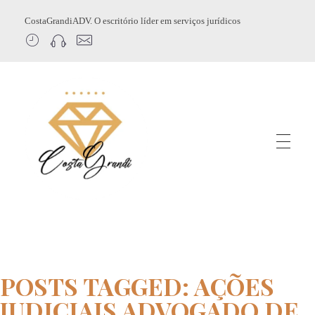
CostaGrandiADV. O escritório líder em serviços jurídicos
CostagrandiADV
Advogado Imobiliário, Usucapião, Advogado Especialista em Leilão de Imóveis, Despejo, Reintegração de Posse, Esbulho Possessório, Registro de Imóveis, Incorporação Imobiliária, Direito Imobiliário
POSTS TAGGED: AÇÕES
JUDICIAIS ADVOGADO DE