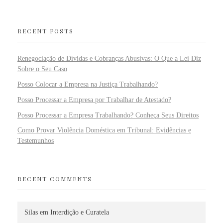
RECENT POSTS
Renegociação de Dívidas e Cobranças Abusivas: O Que a Lei Diz
Sobre o Seu Caso
Posso Colocar a Empresa na Justiça Trabalhando?
Posso Processar a Empresa por Trabalhar de Atestado?
Posso Processar a Empresa Trabalhando? Conheça Seus Direitos
Como Provar Violência Doméstica em Tribunal: Evidências e
Testemunhos
RECENT COMMENTS
Silas
em
Interdição e Curatela