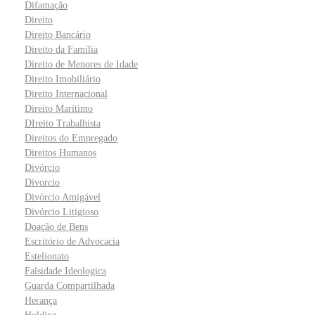
Difamação
Direito
Direito Bancário
Direito da Família
Direito de Menores de Idade
Direito Imobiliário
Direito Internacional
Direito Marítimo
DIreito Trabalhista
Direitos do Empregado
Direitos Humanos
Divórcio
Divorcio
Divórcio Amigável
Divórcio Litigioso
Doação de Bens
Escritório de Advocacia
Estelionato
Falsidade Ideologica
Guarda Compartilhada
Herança