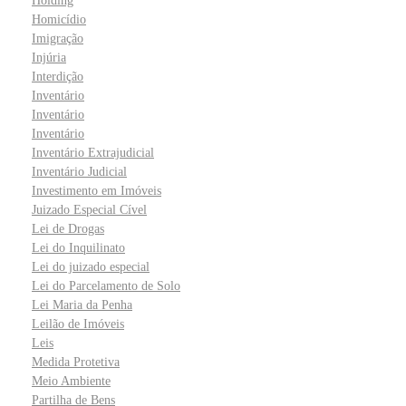
Holding
Homicídio
Imigração
Injúria
Interdição
Inventário
Inventário
Inventário
Inventário Extrajudicial
Inventário Judicial
Investimento em Imóveis
Juizado Especial Cível
Lei de Drogas
Lei do Inquilinato
Lei do juizado especial
Lei do Parcelamento de Solo
Lei Maria da Penha
Leilão de Imóveis
Leis
Medida Protetiva
Meio Ambiente
Partilha de Bens