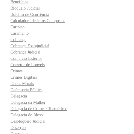
Benefícios
Bloqueio Judicial
Boletim de Ocorrência
Calculadora de Juros Compostos
Cartório
Casamento
Cobrança
Cobrança Extrajudicial
Cobrança Judicial
Comércio Exterior
Corretor de Imóveis
Crimes
Crimes Digitais
Danos Morais
Defensoria Pública
Delegacia
Delegacia da Mulher
Delegacia de Crimes Cibernéticos
Delegacia do Idoso
Desbloqueio Judicial
Deserção
Despachante