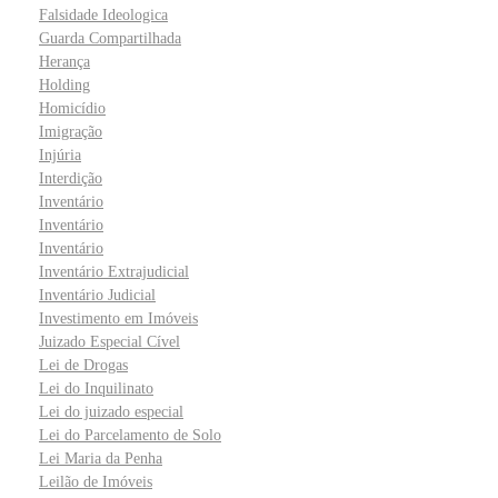
Falsidade Ideologica
Guarda Compartilhada
Herança
Holding
Homicídio
Imigração
Injúria
Interdição
Inventário
Inventário
Inventário
Inventário Extrajudicial
Inventário Judicial
Investimento em Imóveis
Juizado Especial Cível
Lei de Drogas
Lei do Inquilinato
Lei do juizado especial
Lei do Parcelamento de Solo
Lei Maria da Penha
Leilão de Imóveis