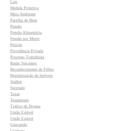
Leis
Medida Protetiva
Meio Ambiente
Partilha de Bens
Pensão
Pensão Alimentícia
Pensão por Morte
Petição
Previdência Privada
Processo Trabalhista
Radar Siscomex
Reconhecimento de Filhos
Regularização de Imóveis
Stalker
Sucessão
Taxas
Testamento
Tráfico de Drogas
União Estável
União Estável
Usucapião
Usufruto