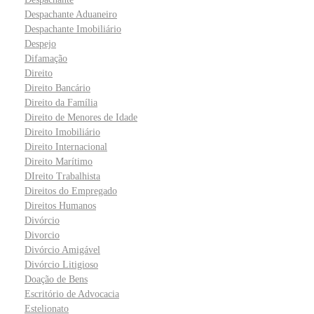
Despachante Aduaneiro
Despachante Imobiliário
Despejo
Difamação
Direito
Direito Bancário
Direito da Família
Direito de Menores de Idade
Direito Imobiliário
Direito Internacional
Direito Marítimo
DIreito Trabalhista
Direitos do Empregado
Direitos Humanos
Divórcio
Divorcio
Divórcio Amigável
Divórcio Litigioso
Doação de Bens
Escritório de Advocacia
Estelionato