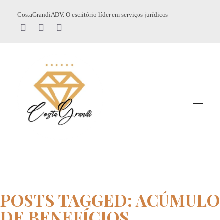
CostaGrandiADV. O escritório líder em serviços jurídicos
CostagrandiADV
Advogado Imobiliário, Usucapião, Advogado Especialista em Leilão de Imóveis, Despejo, Reintegração de Posse, Esbulho Possessório, Registro de Imóveis, Incorporação Imobiliária, Direito Imobiliário
POSTS TAGGED: ACÚMULO
DE BENEFÍCIOS