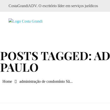
CostaGrandiADV. O escritório líder em serviços jurídicos
CostagrandiADV
Advogado Imobiliário, Usucapião, Advogado Especialista em Leilão de Imóveis, Despejo, Reintegração de Posse, Esbulho Possessório, Registro de Imóveis, Incorporação Imobiliária, Direito Imobiliário
POSTS TAGGED: A
PAULO
Home
administração de condomínio Sã...