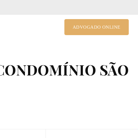
le@costagrandiadv.com.br
ADVOGADO ONLINE
 CONDOMÍNIO SÃO