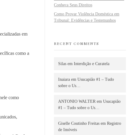
Conheça Seus Direitos
Como Provar Violência Doméstica em
Tribunal: Evidências e Testemunhos
pecializadas em
RECENT COMMENTS
pecíficas como a
Silas
em
Interdição e Curatela
Inaiara
em
Usucapião #1 – Tudo
sobre o Us…
 nele como
ANTONIO WALTER
em
Usucapião
#1 – Tudo sobre o Us…
municados,
Giselle Coutinho Freitas
em
Registro
de Imóveis