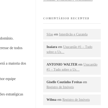
COMENTÁRIOS RECENTES
Silas
em
Interdição e Curatela
ndomínio.
Inaiara
em
Usucapião #1 – Tudo
eresse de todos
sobre o Us…
erá a maioria dos
ANTONIO WALTER
em
Usucapião
#1 – Tudo sobre o Us…
lhor equipe
Giselle Coutinho Freitas
em
Registro de Imóveis
es estratégicas
Wilma
em
Registro de Imóveis