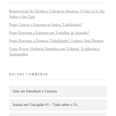
Renegociação de Dívidas e Cobranças Abusivas: O Que a Lei Diz
Sobre o Seu Caso
Posso Colocar a Empresa na Justiça Trabalhando?
Posso Processar a Empresa por Trabalhar de Atestado?
Posso Processar a Empresa Trabalhando? Conheça Seus Direitos
Como Provar Violência Doméstica em Tribunal: Evidências e
Testemunhos
RECENT COMMENTS
Silas
em
Interdição e Curatela
Inaiara
em
Usucapião #1 – Tudo sobre o Us…