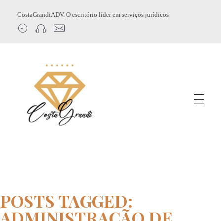
CostaGrandiADV. O escritório líder em serviços jurídicos
CostagrandiADV
Advogado Imobiliário, Usucapião, Advogado Especialista em Leilão de Imóveis, Despejo, Reintegração de Posse, Esbulho Possessório, Registro de Imóveis, Incorporação Imobiliária, Direito Imobiliário
POSTS TAGGED:
ADMINISTRAÇÃO DE