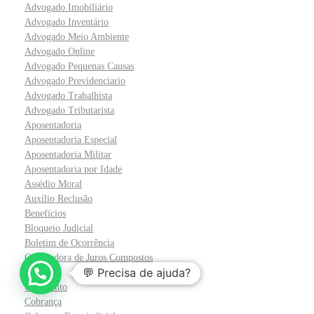
Advogado Imobiliário
Advogado Inventário
Advogado Meio Ambiente
Advogado Online
Advogado Pequenas Causas
Advogado Previdenciario
Advogado Trabalhista
Advogado Tributarista
Aposentadoria
Aposentadoria Especial
Aposentadoria Militar
Aposentadoria por Idade
Assédio Moral
Auxílio Reclusão
Benefícios
Bloqueio Judicial
Boletim de Ocorrência
Calculadora de Juros Compostos
💬 Precisa de ajuda?
Cartório
Casamento
Cobrança