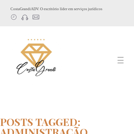
CostaGrandiADV. O escritório líder em serviços jurídicos
CostagrandiADV
Advogado Imobiliário, Usucapião, Advogado Especialista em Leilão de Imóveis, Despejo, Reintegração de Posse, Esbulho Possessório, Registro de Imóveis, Incorporação Imobiliária, Direito Imobiliário
POSTS TAGGED:
ADMINISTRAÇÃO