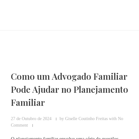
Home
adoção
Como um Advogado Familiar
Pode Ajudar no Planejamento
Familiar
27 de Outubro de 2024
by
Giselle Coutinho Freitas
with
No
Comment
O planejamento familiar envolve uma série de questões