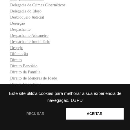
Delegacia de Crimes Cibernéticos
Delegacia do Idoso
Desbloqueio Judicial
Deserção
Despachante
Despachante Aduaneiro
Despachante Imobiliário
Despejo
Difamação
Direito
Direito Bancário
Direito da Família
Direito de Menores de Idade
Direito Imobiliário
Direito Internacional
Este site utiliza cookies para melhorar a sua experiência de
Direito Marítimo
navegação.
LGPD
DIreito Trabalhista
Direitos do Empregado
💬 Precisa de ajuda?
RECUSAR
ACEITAR
Direitos Humanos
Divórcio
Divorcio