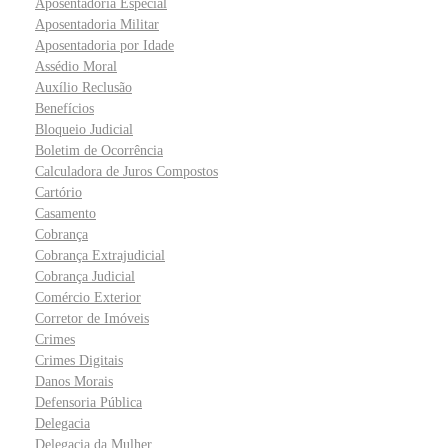
Aposentadoria Especial
Aposentadoria Militar
Aposentadoria por Idade
Assédio Moral
Auxílio Reclusão
Benefícios
Bloqueio Judicial
Boletim de Ocorrência
Calculadora de Juros Compostos
Cartório
Casamento
Cobrança
Cobrança Extrajudicial
Cobrança Judicial
Comércio Exterior
Corretor de Imóveis
Crimes
Crimes Digitais
Danos Morais
Defensoria Pública
Delegacia
Delegacia da Mulher