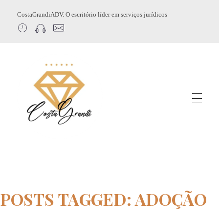
CostaGrandiADV. O escritório líder em serviços jurídicos
CostagrandiADV
Advogado Imobiliário, Usucapião, Advogado Especialista em Leilão de Imóveis, Despejo, Reintegração de Posse, Esbulho Possessório, Registro de Imóveis, Incorporação Imobiliária, Direito Imobiliário
POSTS TAGGED: ADOÇÃO