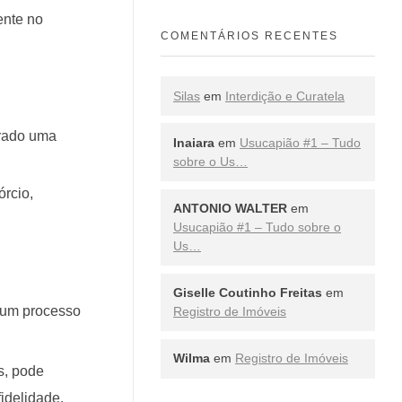
ente no
COMENTÁRIOS RECENTES
Silas
em
Interdição e Curatela
erado uma
Inaiara
em
Usucapião #1 – Tudo
sobre o Us…
rcio,
ANTONIO WALTER
em
Usucapião #1 – Tudo sobre o
Us…
Giselle Coutinho Freitas
em
e um processo
Registro de Imóveis
Wilma
em
Registro de Imóveis
s, pode
idelidade.