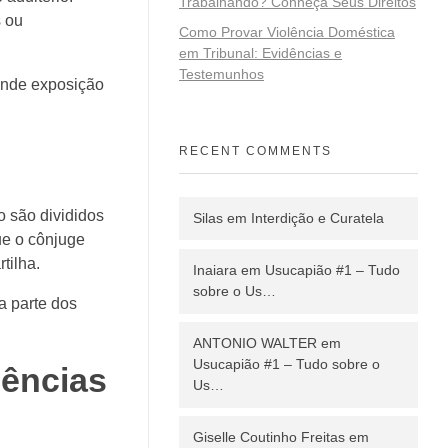
Trabalhando? Conheça Seus Direitos
s ou
Como Provar Violência Doméstica
em Tribunal: Evidências e
Testemunhos
ande exposição
RECENT COMMENTS
o são divididos
Silas
em
Interdição e Curatela
ue o cônjuge
tilha.
Inaiara
em
Usucapião #1 – Tudo
sobre o Us…
a parte dos
ANTONIO WALTER
em
Usucapião #1 – Tudo sobre o
uências
Us…
Giselle Coutinho Freitas
em