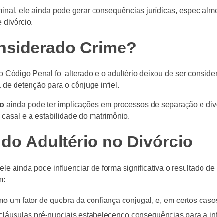
minal, ele ainda pode gerar consequências jurídicas, especialm
 divórcio.
onsiderado Crime?
 o Código Penal foi alterado e o adultério deixou de ser consid
a de detenção para o cônjuge infiel.
io
ainda pode ter implicações em processos de separação e divó
casal e a estabilidade do matrimônio.
do Adultério no Divórcio
le ainda pode influenciar de forma significativa o resultado d
m:
o um fator de quebra da confiança conjugal, e, em certos caso
 cláusulas pré-nupciais estabelecendo consequências para a inf