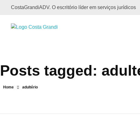
CostaGrandiADV. O escritório líder em serviços jurídicos
CostagrandiADV
Advogado Imobiliário, Usucapião, Advogado Especialista em Leilão de Imóveis, Despejo, Reintegração de Posse, Esbulho Possessório, Registro de Imóveis, Incorporação Imobiliária, Direito Imobiliário
Posts tagged: adult
Home
adultério