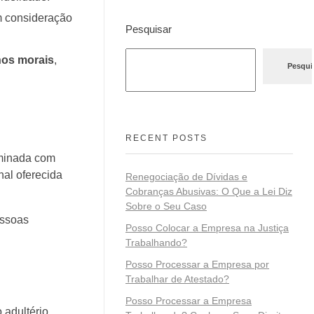
em consideração
Pesquisar
nos morais
,
Pesqui
RECENT POSTS
rminada com
nal oferecida
Renegociação de Dívidas e
Cobranças Abusivas: O Que a Lei Diz
Sobre o Seu Caso
essoas
Posso Colocar a Empresa na Justiça
Trabalhando?
Posso Processar a Empresa por
Trabalhar de Atestado?
Posso Processar a Empresa
 adultério.