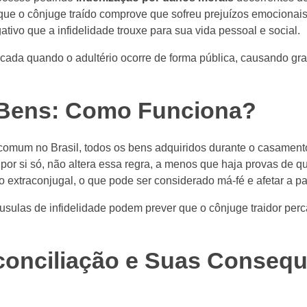
que o cônjuge traído comprove que sofreu prejuízos emocionai
tivo que a infidelidade trouxe para sua vida pessoal e social.
cada quando o adultério ocorre de forma pública, causando gr
de Bens: Como Funciona?
 comum no Brasil, todos os bens adquiridos durante o casament
 por si só, não altera essa regra, a menos que haja provas de q
o extraconjugal, o que pode ser considerado má-fé e afetar a par
áusulas de infidelidade podem prever que o cônjuge traidor perc
econciliação e Suas Conseq