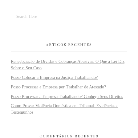
ARTIGOS RECENTES
Renegociação de Dívidas e Cobranças Abusivas: O Que a Lei Diz
Sobre o Seu Caso
Posso Colocar a Empresa na Justiça Trabalhando?
Posso Processar a Empresa por Trabalhar de Atestado?
Posso Processar a Empresa Trabalhando? Conheça Seus Direitos
Como Provar Violência Doméstica em Tribunal: Evidências e
Testemunhos
COMENTÁRIOS RECENTES