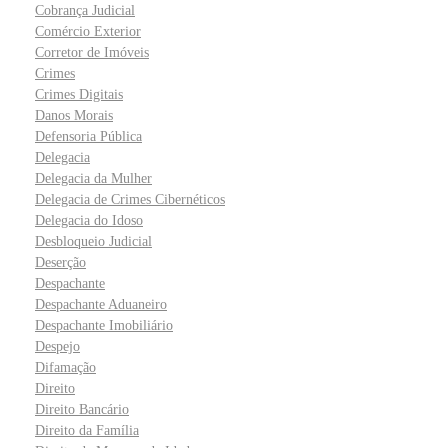
Cobrança Judicial
Comércio Exterior
Corretor de Imóveis
Crimes
Crimes Digitais
Danos Morais
Defensoria Pública
Delegacia
Delegacia da Mulher
Delegacia de Crimes Cibernéticos
Delegacia do Idoso
Desbloqueio Judicial
Deserção
Despachante
Despachante Aduaneiro
Despachante Imobiliário
Despejo
Difamação
Direito
Direito Bancário
Direito da Família