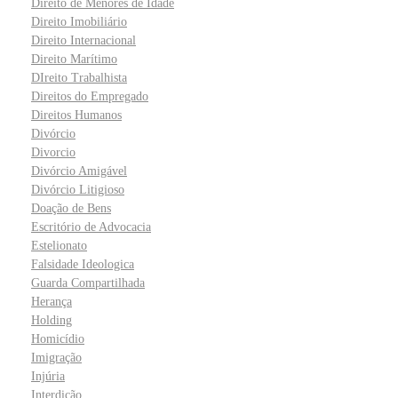
Direito de Menores de Idade
Direito Imobiliário
Direito Internacional
Direito Marítimo
DIreito Trabalhista
Direitos do Empregado
Direitos Humanos
Divórcio
Divorcio
Divórcio Amigável
Divórcio Litigioso
Doação de Bens
Escritório de Advocacia
Estelionato
Falsidade Ideologica
Guarda Compartilhada
Herança
Holding
Homicídio
Imigração
Injúria
Interdição