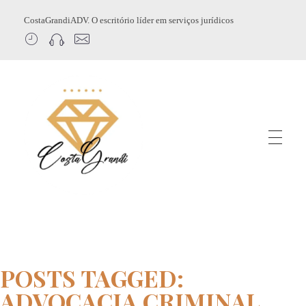
CostaGrandiADV. O escritório líder em serviços jurídicos
CostagrandiADV
Advogado Imobiliário, Usucapião, Advogado Especialista em Leilão de Imóveis, Despejo, Reintegração de Posse, Esbulho Possessório, Registro de Imóveis, Incorporação Imobiliária, Direito Imobiliário
POSTS TAGGED:
ADVOCACIA CRIMINAL