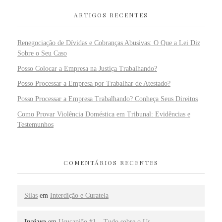
ARTIGOS RECENTES
Renegociação de Dívidas e Cobranças Abusivas: O Que a Lei Diz
Sobre o Seu Caso
Posso Colocar a Empresa na Justiça Trabalhando?
Posso Processar a Empresa por Trabalhar de Atestado?
Posso Processar a Empresa Trabalhando? Conheça Seus Direitos
Como Provar Violência Doméstica em Tribunal: Evidências e
Testemunhos
COMENTÁRIOS RECENTES
Silas
em
Interdição e Curatela
Inaiara
em
Usucapião #1 – Tudo sobre o Us…