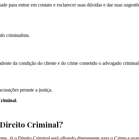
tade para entrar em contato e esclarecer suas dúvidas e dar suas sugestõ
do criminalista.
ente da condição do cliente e do crime cometido o advogado criminalis
cusações perante a justiça.
Criminal
.
 Direito Criminal?
tes, já o Direito Criminal está olhando diretamente para o Crime e suas