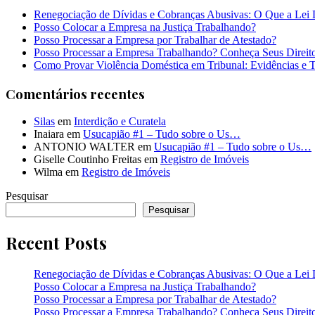
Renegociação de Dívidas e Cobranças Abusivas: O Que a Lei 
Posso Colocar a Empresa na Justiça Trabalhando?
Posso Processar a Empresa por Trabalhar de Atestado?
Posso Processar a Empresa Trabalhando? Conheça Seus Direit
Como Provar Violência Doméstica em Tribunal: Evidências e 
Comentários recentes
Silas
em
Interdição e Curatela
Inaiara
em
Usucapião #1 – Tudo sobre o Us…
ANTONIO WALTER
em
Usucapião #1 – Tudo sobre o Us…
Giselle Coutinho Freitas
em
Registro de Imóveis
Wilma
em
Registro de Imóveis
Pesquisar
Pesquisar
Recent Posts
Renegociação de Dívidas e Cobranças Abusivas: O Que a Lei 
Posso Colocar a Empresa na Justiça Trabalhando?
Posso Processar a Empresa por Trabalhar de Atestado?
Posso Processar a Empresa Trabalhando? Conheça Seus Direit