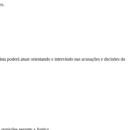
es.
ta poderá atuar orientando e intervindo nas acusações e decisões da
 punições perante a Justiça.