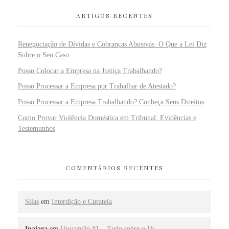
ARTIGOS RECENTES
Renegociação de Dívidas e Cobranças Abusivas: O Que a Lei Diz
Sobre o Seu Caso
Posso Colocar a Empresa na Justiça Trabalhando?
Posso Processar a Empresa por Trabalhar de Atestado?
Posso Processar a Empresa Trabalhando? Conheça Seus Direitos
Como Provar Violência Doméstica em Tribunal: Evidências e
Testemunhos
COMENTÁRIOS RECENTES
Silas
em
Interdição e Curatela
Inaiara
em
Usucapião #1 – Tudo sobre o Us…