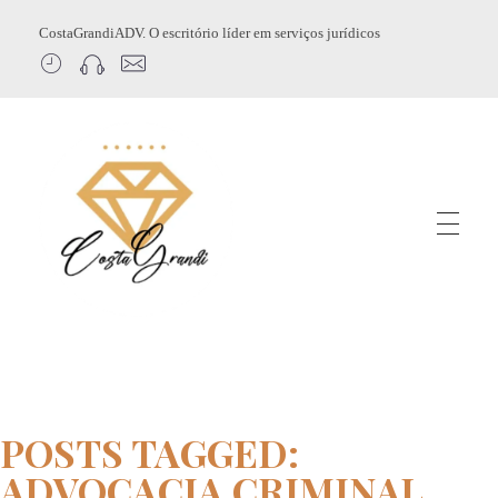
CostaGrandiADV. O escritório líder em serviços jurídicos
CostagrandiADV
Advogado Imobiliário, Usucapião, Advogado Especialista em Leilão de Imóveis, Despejo, Reintegração de Posse, Esbulho Possessório, Registro de Imóveis, Incorporação Imobiliária, Direito Imobiliário
POSTS TAGGED:
ADVOCACIA CRIMINAL