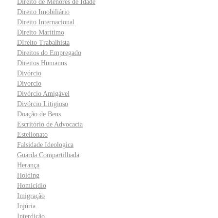
Direito de Menores de Idade
Direito Imobiliário
Direito Internacional
Direito Marítimo
DIreito Trabalhista
Direitos do Empregado
Direitos Humanos
Divórcio
Divorcio
Divórcio Amigável
Divórcio Litigioso
Doação de Bens
Escritório de Advocacia
Estelionato
Falsidade Ideologica
Guarda Compartilhada
Herança
Holding
Homicídio
Imigração
Injúria
Interdição