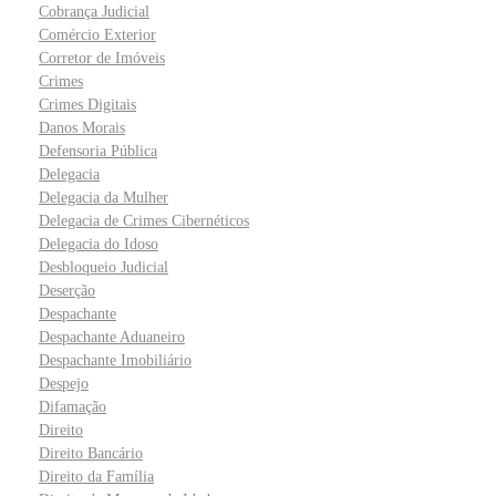
Cobrança Judicial
Comércio Exterior
Corretor de Imóveis
Crimes
Crimes Digitais
Danos Morais
Defensoria Pública
Delegacia
Delegacia da Mulher
Delegacia de Crimes Cibernéticos
Delegacia do Idoso
Desbloqueio Judicial
Deserção
Despachante
Despachante Aduaneiro
Despachante Imobiliário
Despejo
Difamação
Direito
Direito Bancário
Direito da Família