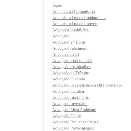
Ações
Adjudicação Compulsória
Administradora de Condominios
Administradora de Imóveis
Advogada Imobiliária
Advogado
Advogado 24 Horas
Advogado Aduaneiro
Advogado Cível
Advogado Condominial
Advogado Criminalista
Advogado de Trânsito
Advogado Divórcio
Advogado Especialista em Direito Médico
Advogado Familiar
Advogado Imobiliário
Advogado Inventário
Advogado Meio Ambiente
Advogado Online
Advogado Pequenas Causas
Advogado Previdenciario