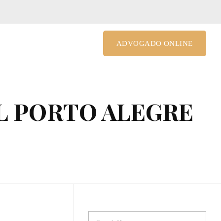
le@costagrandiadv.com.br
ADVOGADO ONLINE
L PORTO ALEGRE