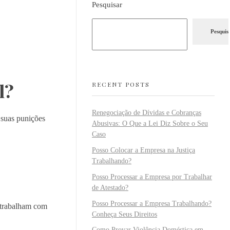
Pesquisar
Pesquis
l?
RECENT POSTS
Renegociação de Dívidas e Cobranças
 suas punições
Abusivas: O Que a Lei Diz Sobre o Seu
Caso
Posso Colocar a Empresa na Justiça
Trabalhando?
Posso Processar a Empresa por Trabalhar
de Atestado?
Posso Processar a Empresa Trabalhando?
e trabalham com
Conheça Seus Direitos
Como Provar Violência Doméstica em