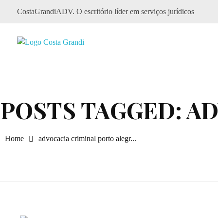
CostaGrandiADV. O escritório líder em serviços jurídicos
CostagrandiADV
Advogado Imobiliário, Usucapião, Advogado Especialista em Leilão de Imóveis, Despejo, Reintegração de Posse, Esbulho Possessório, Registro de Imóveis, Incorporação Imobiliária, Direito Imobiliário
POSTS TAGGED: A
Home
advocacia criminal porto alegr...