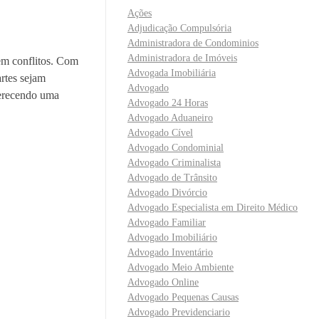
Ações
Adjudicação Compulsória
Administradora de Condominios
Administradora de Imóveis
sem conflitos. Com
Advogada Imobiliária
rtes sejam
Advogado
ferecendo uma
Advogado 24 Horas
Advogado Aduaneiro
Advogado Cível
Advogado Condominial
Advogado Criminalista
Advogado de Trânsito
Advogado Divórcio
Advogado Especialista em Direito Médico
Advogado Familiar
Advogado Imobiliário
Advogado Inventário
Advogado Meio Ambiente
Advogado Online
Advogado Pequenas Causas
Advogado Previdenciario