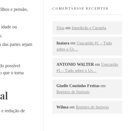
COMENTÁRIOS RECENTES
ilhos e pensão,
e idade ou
Silas
em
Interdição e Curatela
s.
Inaiara
em
Usucapião #1 – Tudo
s das partes sejam
sobre o Us…
ANTONIO WALTER
em
Usucapião
do possível
#1 – Tudo sobre o Us…
o que o torna
Giselle Coutinho Freitas
em
al
Registro de Imóveis
Wilma
em
Registro de Imóveis
s e redução de