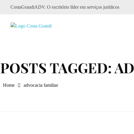
CostaGrandiADV. O escritório líder em serviços jurídicos
CostagrandiADV
Advogado Imobiliário, Usucapião, Advogado Especialista em Leilão de Imóveis, Despejo, Reintegração de Posse, Esbulho Possessório, Registro de Imóveis, Incorporação Imobiliária, Direito Imobiliário
POSTS TAGGED: A
Home
advocacia familiar