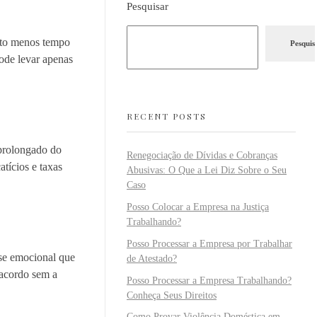
Pesquisar
uito menos tempo
Pesquis
pode levar apenas
RECENT POSTS
 prolongado do
Renegociação de Dívidas e Cobranças
tícios e taxas
Abusivas: O Que a Lei Diz Sobre o Seu
Caso
Posso Colocar a Empresa na Justiça
Trabalhando?
Posso Processar a Empresa por Trabalhar
sse emocional que
de Atestado?
acordo sem a
Posso Processar a Empresa Trabalhando?
Conheça Seus Direitos
Como Provar Violência Doméstica em