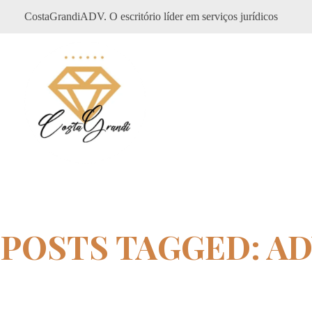
CostaGrandiADV. O escritório líder em serviços jurídicos
CostagrandiADV
Advogado Imobiliário, Usucapião, Advogado Especialista em Leilão de Imóveis, Despejo, Reintegração de Posse, Esbulho Possessório, Registro de Imóveis, Incorporação Imobiliária, Direito Imobiliário
POSTS TAGGED: A
Home
advogada pensão alimentícia