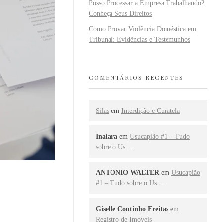
Posso Processar a Empresa Trabalhando?
Conheça Seus Direitos
Como Provar Violência Doméstica em
Tribunal: Evidências e Testemunhos
COMENTÁRIOS RECENTES
Silas
em
Interdição e Curatela
Inaiara
em
Usucapião #1 – Tudo
sobre o Us…
ANTONIO WALTER
em
Usucapião
#1 – Tudo sobre o Us…
Giselle Coutinho Freitas
em
Registro de Imóveis