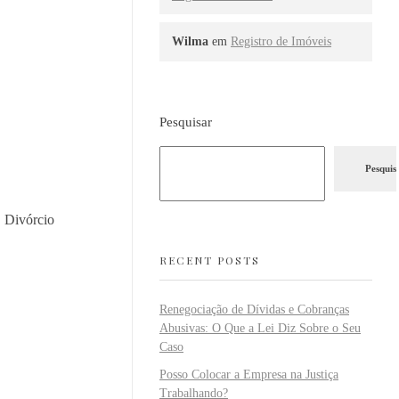
Wilma
em
Registro de Imóveis
Pesquisar
Pesquis
, Divórcio
RECENT POSTS
Renegociação de Dívidas e Cobranças
Abusivas: O Que a Lei Diz Sobre o Seu
Caso
Posso Colocar a Empresa na Justiça
Trabalhando?