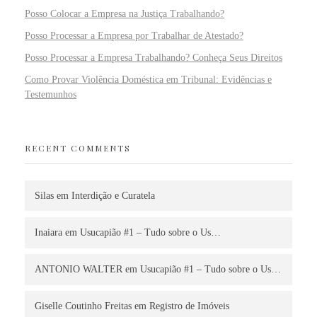
Posso Colocar a Empresa na Justiça Trabalhando?
Posso Processar a Empresa por Trabalhar de Atestado?
Posso Processar a Empresa Trabalhando? Conheça Seus Direitos
Como Provar Violência Doméstica em Tribunal: Evidências e
Testemunhos
RECENT COMMENTS
Silas
em
Interdição e Curatela
Inaiara
em
Usucapião #1 – Tudo sobre o Us…
ANTONIO WALTER
em
Usucapião #1 – Tudo sobre o Us…
Giselle Coutinho Freitas
em
Registro de Imóveis