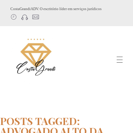
CostaGrandiADV. O escritório líder em serviços jurídicos
CostagrandiADV
Advogado Imobiliário, Usucapião, Advogado Especialista em Leilão de Imóveis, Despejo, Reintegração de Posse, Esbulho Possessório, Registro de Imóveis, Incorporação Imobiliária, Direito Imobiliário
POSTS TAGGED:
ADVOGADO ALTO DA