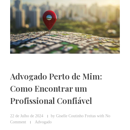
Advogado Perto de Mim:
Como Encontrar um
Profissional Confiável
22 de Julho de 2024
by
Giselle Coutinho Freitas
with
No
Comment
Advogado