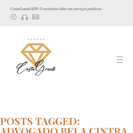
CostaGrandiADV. O escritório líder em serviços jurídicos
CostagrandiADV
Advogado Imobiliário, Usucapião, Advogado Especialista em Leilão de Imóveis, Despejo, Reintegração de Posse, Esbulho Possessório, Registro de Imóveis, Incorporação Imobiliária, Direito Imobiliário
POSTS TAGGED:
ADVOGADO BELA CINTRA