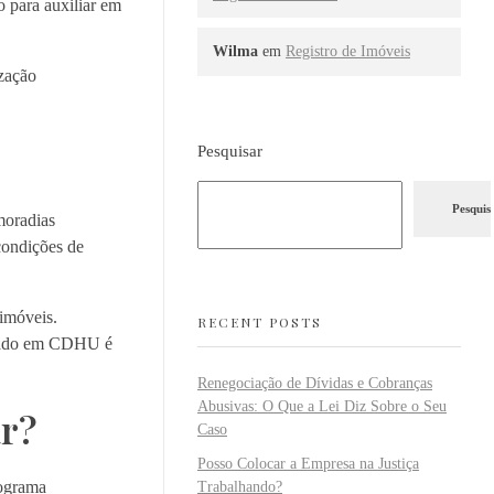
 para auxiliar em
Wilma
em
Registro de Imóveis
zação
Pesquisar
Pesquis
moradias
condições de
imóveis.
RECENT POSTS
lizado em CDHU é
Renegociação de Dívidas e Cobranças
Abusivas: O Que a Lei Diz Sobre o Seu
r?
Caso
Posso Colocar a Empresa na Justiça
rograma
Trabalhando?