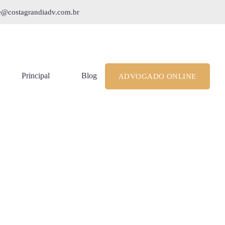
le@costagrandiadv.com.br
Principal
Blog
ADVOGADO ONLINE