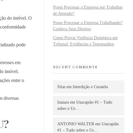
Posso Processar a Empresa por Trabalhar
de Atestado?
ção do imóvel. O
Posso Processar a Empresa Trabalhando?
m conformidade
Conheça Seus Direitos
Como Provar Violência Doméstica em
Tribunal: Evidências e Testemunhos
cializado pode
teresses em
RECENT COMMENTS
do imóvel.
ções entre o
Silas
em
Interdição e Curatela
m diversas
Inaiara
em
Usucapião #1 – Tudo
sobre o Us…
U?
ANTONIO WALTER
em
Usucapião
#1 – Tudo sobre o Us…