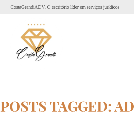
CostaGrandiADV. O escritório líder em serviços jurídicos
CostagrandiADV
Advogado Imobiliário, Usucapião, Advogado Especialista em Leilão de Imóveis, Despejo, Reintegração de Posse, Esbulho Possessório, Registro de Imóveis, Incorporação Imobiliária, Direito Imobiliário
POSTS TAGGED: A
Home
advogado CDHU