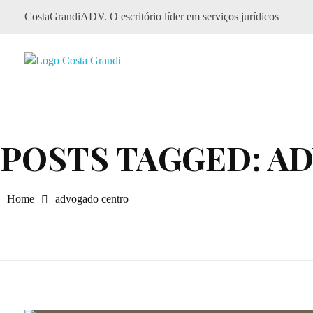
CostaGrandiADV. O escritório líder em serviços jurídicos
CostagrandiADV
Advogado Imobiliário, Usucapião, Advogado Especialista em Leilão de Imóveis, Despejo, Reintegração de Posse, Esbulho Possessório, Registro de Imóveis, Incorporação Imobiliária, Direito Imobiliário
POSTS TAGGED: A
Home
advogado centro