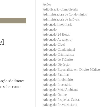
Ações
Adjudicação Compulsória
Administradora de Condominios
Administradora de Imóveis
Advogada Imobiliária
Advogado
Advogado 24 Horas
el
Advogado Aduaneiro
Advogado Cível
Advogado Condominial
Advogado Criminalista
Advogado de Trânsito
Advogado Divórcio
Advogado Especialista em Direito Médico
Advogado Familiar
Advogado Imobiliário
ação são fatores
Advogado Inventário
cas sobre como
Advogado Meio Ambiente
Advogado Online
Advogado Pequenas Causas
Advogado Previdenciario