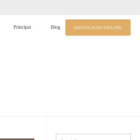
le@costagrandiadv.com.br
Principal
Blog
ADVOGADO ONLINE