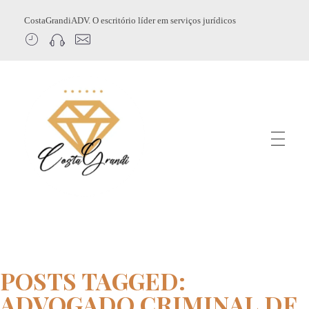
CostaGrandiADV. O escritório líder em serviços jurídicos
CostagrandiADV
Advogado Imobiliário, Usucapião, Advogado Especialista em Leilão de Imóveis, Despejo, Reintegração de Posse, Esbulho Possessório, Registro de Imóveis, Incorporação Imobiliária, Direito Imobiliário
POSTS TAGGED:
ADVOGADO CRIMINAL DF