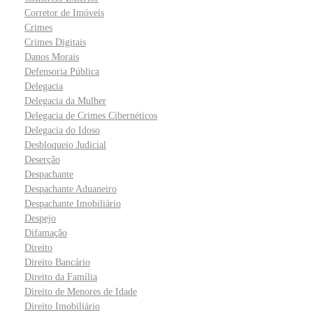
Corretor de Imóveis
Crimes
Crimes Digitais
Danos Morais
Defensoria Pública
Delegacia
Delegacia da Mulher
Delegacia de Crimes Cibernéticos
Delegacia do Idoso
Desbloqueio Judicial
Deserção
Despachante
Despachante Aduaneiro
Despachante Imobiliário
Despejo
Difamação
Direito
Direito Bancário
Direito da Família
Direito de Menores de Idade
Direito Imobiliário