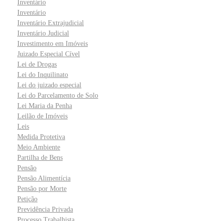
Inventário
Inventário
Inventário Extrajudicial
Inventário Judicial
Investimento em Imóveis
Juizado Especial Cível
Lei de Drogas
Lei do Inquilinato
Lei do juizado especial
Lei do Parcelamento de Solo
Lei Maria da Penha
Leilão de Imóveis
Leis
Medida Protetiva
Meio Ambiente
Partilha de Bens
Pensão
Pensão Alimentícia
Pensão por Morte
Petição
Previdência Privada
Processo Trabalhista