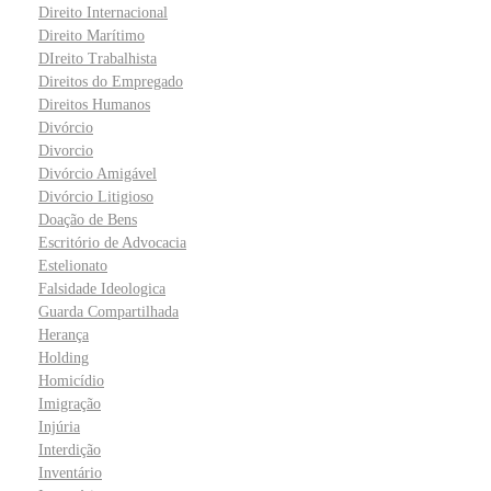
Direito Internacional
Direito Marítimo
DIreito Trabalhista
Direitos do Empregado
Direitos Humanos
Divórcio
Divorcio
Divórcio Amigável
Divórcio Litigioso
Doação de Bens
Escritório de Advocacia
Estelionato
Falsidade Ideologica
Guarda Compartilhada
Herança
Holding
Homicídio
Imigração
Injúria
Interdição
Inventário