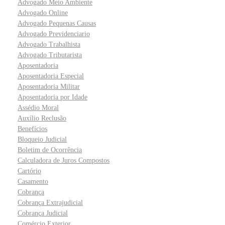
Advogado Meio Ambiente
Advogado Online
Advogado Pequenas Causas
Advogado Previdenciario
Advogado Trabalhista
Advogado Tributarista
Aposentadoria
Aposentadoria Especial
Aposentadoria Militar
Aposentadoria por Idade
Assédio Moral
Auxílio Reclusão
Benefícios
Bloqueio Judicial
Boletim de Ocorrência
Calculadora de Juros Compostos
Cartório
Casamento
Cobrança
Cobrança Extrajudicial
Cobrança Judicial
Comércio Exterior