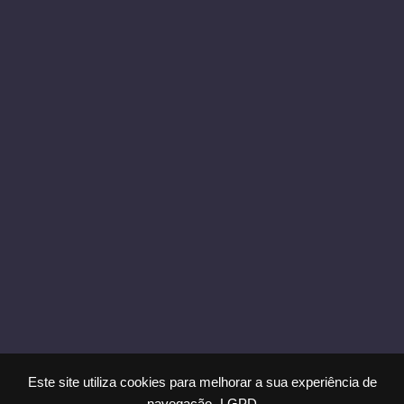
Direito Imobiliário
Direito da Família
Direito Médico
Direito Internacional
Direito Bancário
Newsletter
EM BREVE
Este site utiliza cookies para melhorar a sua experiência de