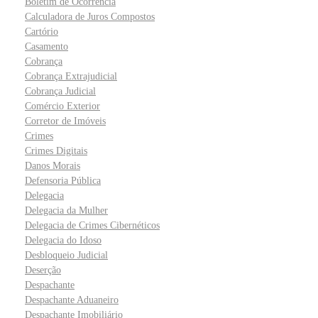
Boletim de Ocorrência
Calculadora de Juros Compostos
Cartório
Casamento
Cobrança
Cobrança Extrajudicial
Cobrança Judicial
Comércio Exterior
Corretor de Imóveis
Crimes
Crimes Digitais
Danos Morais
Defensoria Pública
Delegacia
Delegacia da Mulher
Delegacia de Crimes Cibernéticos
Delegacia do Idoso
Desbloqueio Judicial
Deserção
Despachante
Despachante Aduaneiro
Despachante Imobiliário