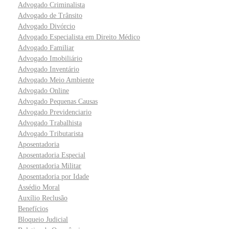
Advogado Criminalista
Advogado de Trânsito
Advogado Divórcio
Advogado Especialista em Direito Médico
Advogado Familiar
Advogado Imobiliário
Advogado Inventário
Advogado Meio Ambiente
Advogado Online
Advogado Pequenas Causas
Advogado Previdenciario
Advogado Trabalhista
Advogado Tributarista
Aposentadoria
Aposentadoria Especial
Aposentadoria Militar
Aposentadoria por Idade
Assédio Moral
Auxílio Reclusão
Benefícios
Bloqueio Judicial