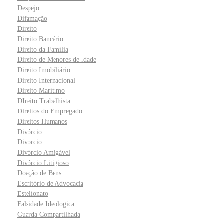
Despejo
Difamação
Direito
Direito Bancário
Direito da Família
Direito de Menores de Idade
Direito Imobiliário
Direito Internacional
Direito Marítimo
DIreito Trabalhista
Direitos do Empregado
Direitos Humanos
Divórcio
Divorcio
Divórcio Amigável
Divórcio Litigioso
Doação de Bens
Escritório de Advocacia
Estelionato
Falsidade Ideologica
Guarda Compartilhada