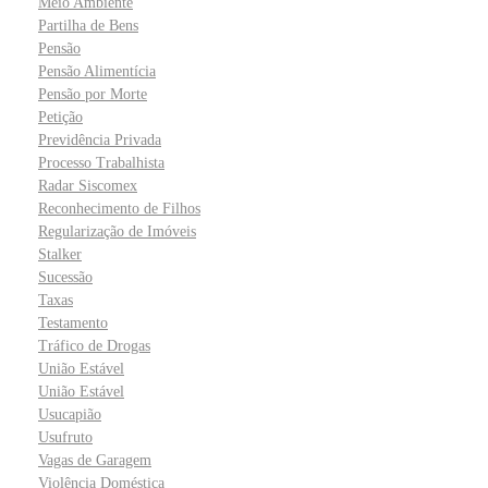
Meio Ambiente
Partilha de Bens
Pensão
Pensão Alimentícia
Pensão por Morte
Petição
Previdência Privada
Processo Trabalhista
Radar Siscomex
Reconhecimento de Filhos
Regularização de Imóveis
Stalker
Sucessão
Taxas
Testamento
Tráfico de Drogas
União Estável
União Estável
Usucapião
Usufruto
Vagas de Garagem
Violência Doméstica