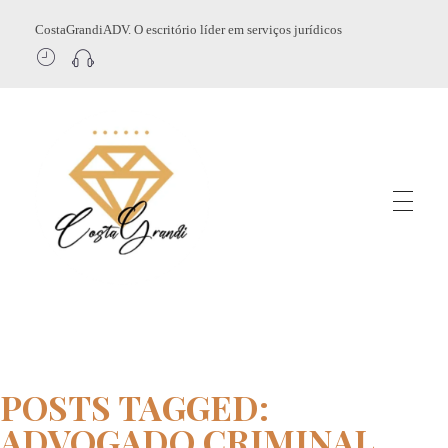
CostaGrandiADV. O escritório líder em serviços jurídicos
CostagrandiADV
Advogado Imobiliário, Usucapião, Advogado Especialista em Leilão de Imóveis, Despejo, Reintegração de Posse, Esbulho Possessório, Registro de Imóveis, Incorporação Imobiliária, Direito Imobiliário
POSTS TAGGED:
ADVOGADO CRIMINAL