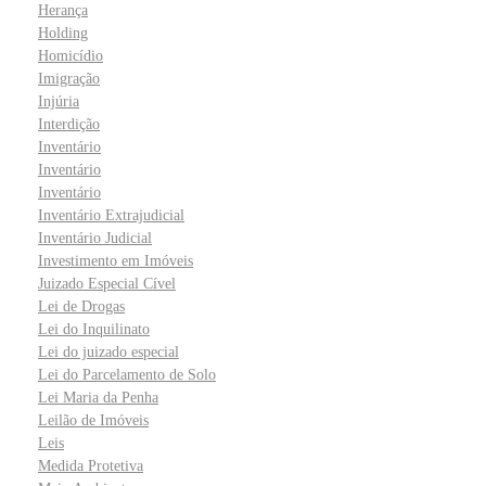
Herança
Holding
Homicídio
Imigração
Injúria
Interdição
Inventário
Inventário
Inventário
Inventário Extrajudicial
Inventário Judicial
Investimento em Imóveis
Juizado Especial Cível
Lei de Drogas
Lei do Inquilinato
Lei do juizado especial
Lei do Parcelamento de Solo
Lei Maria da Penha
Leilão de Imóveis
Leis
Medida Protetiva