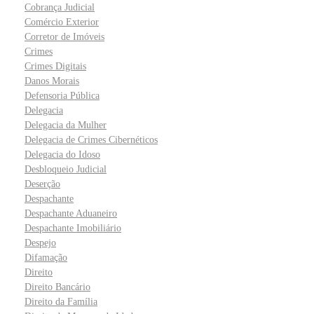
Cobrança Judicial
Comércio Exterior
Corretor de Imóveis
Crimes
Crimes Digitais
Danos Morais
Defensoria Pública
Delegacia
Delegacia da Mulher
Delegacia de Crimes Cibernéticos
Delegacia do Idoso
Desbloqueio Judicial
Deserção
Despachante
Despachante Aduaneiro
Despachante Imobiliário
Despejo
Difamação
Direito
Direito Bancário
Direito da Família