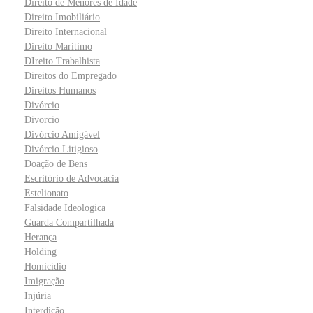
Direito de Menores de Idade
Direito Imobiliário
Direito Internacional
Direito Marítimo
DIreito Trabalhista
Direitos do Empregado
Direitos Humanos
Divórcio
Divorcio
Divórcio Amigável
Divórcio Litigioso
Doação de Bens
Escritório de Advocacia
Estelionato
Falsidade Ideologica
Guarda Compartilhada
Herança
Holding
Homicídio
Imigração
Injúria
Interdição