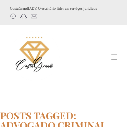
CostaGrandiADV. O escritório líder em serviços jurídicos
CostagrandiADV
Advogado Imobiliário, Usucapião, Advogado Especialista em Leilão de Imóveis, Despejo, Reintegração de Posse, Esbulho Possessório, Registro de Imóveis, Incorporação Imobiliária, Direito Imobiliário
POSTS TAGGED:
ADVOGADO CRIMINAL