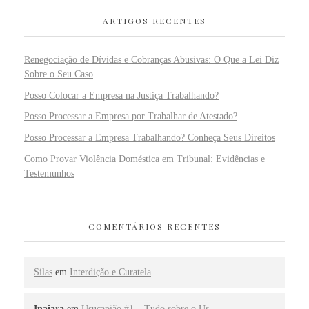
ARTIGOS RECENTES
Renegociação de Dívidas e Cobranças Abusivas: O Que a Lei Diz
Sobre o Seu Caso
Posso Colocar a Empresa na Justiça Trabalhando?
Posso Processar a Empresa por Trabalhar de Atestado?
Posso Processar a Empresa Trabalhando? Conheça Seus Direitos
Como Provar Violência Doméstica em Tribunal: Evidências e
Testemunhos
COMENTÁRIOS RECENTES
Silas
em
Interdição e Curatela
Inaiara
em
Usucapião #1 – Tudo sobre o Us…