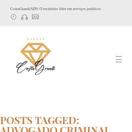
CostaGrandiADV. O escritório líder em serviços jurídicos
CostagrandiADV
Advogado Imobiliário, Usucapião, Advogado Especialista em Leilão de Imóveis, Despejo, Reintegração de Posse, Esbulho Possessório, Registro de Imóveis, Incorporação Imobiliária, Direito Imobiliário
POSTS TAGGED:
ADVOGADO CRIMINAL