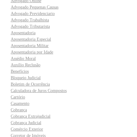
Advogado Online
Advogado Pequenas Causas
Advogado Previdenciario
Advogado Trabalhista
Advogado Tributarista
Aposentadoria
Aposentadoria Especial
Aposentadoria Militar
Aposentadoria por Idade
Assédio Moral
Auxílio Reclusão
Benefícios
Bloqueio Judicial
Boletim de Ocorrência
Calculadora de Juros Compostos
Cartório
Casamento
Cobrança
Cobrança Extrajudicial
Cobrança Judicial
Comércio Exterior
Corretor de Imóveis