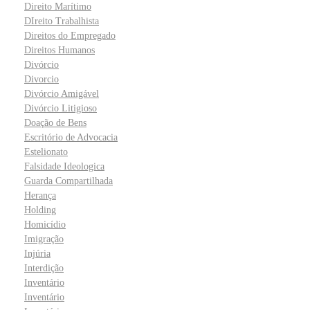
Direito Marítimo
DIreito Trabalhista
Direitos do Empregado
Direitos Humanos
Divórcio
Divorcio
Divórcio Amigável
Divórcio Litigioso
Doação de Bens
Escritório de Advocacia
Estelionato
Falsidade Ideologica
Guarda Compartilhada
Herança
Holding
Homicídio
Imigração
Injúria
Interdição
Inventário
Inventário