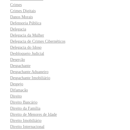
Crimes
Crimes Digitais
Danos Morais
Defensoria Pública
Delegacia
Delegacia da Mulher
Delegacia de Crimes Cibernéticos
Delegacia do Idoso
Desbloqueio Judicial
Deserção
Despachante
Despachante Aduaneiro
Despachante Imobiliário
Despejo
Difamação
Direito
Direito Bancário
Direito da Família
Direito de Menores de Idade
Direito Imobiliário
Direito Internacional