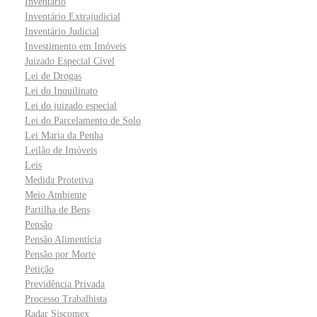
Inventário
Inventário Extrajudicial
Inventário Judicial
Investimento em Imóveis
Juizado Especial Cível
Lei de Drogas
Lei do Inquilinato
Lei do juizado especial
Lei do Parcelamento de Solo
Lei Maria da Penha
Leilão de Imóveis
Leis
Medida Protetiva
Meio Ambiente
Partilha de Bens
Pensão
Pensão Alimentícia
Pensão por Morte
Petição
Previdência Privada
Processo Trabalhista
Radar Siscomex