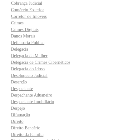
Cobrança Judicial
Comércio Exterior
Corretor de Imóveis
Crimes
Crimes Digitais
Danos Morais
Defensoria Pública
Delegacia
Delegacia da Mulher
Delegacia de Crimes Cibernéticos
Delegacia do Idoso
Desbloqueio Judicial
Deserção
Despachante
Despachante Aduaneiro
Despachante Imobiliário
Despejo
Difamação
Direito
Direito Bancário
Direito da Família