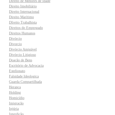
Direito de Menores de Idade
Direito Imobiliário
Direito Internacional
Direito Marítimo
DIreito Trabalhista
Direitos do Empregado
Direitos Humanos
Divórcio
Divorcio
Divórcio Amigável
Divórcio Litigioso
Doação de Bens
Escritório de Advocacia
Estelionato
Falsidade Ideologica
Guarda Compartilhada
Herança
Holding
Homicídio
Imigração
Injúria
Interdição