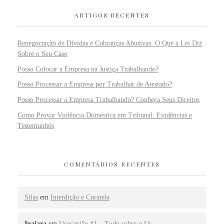
ARTIGOS RECENTES
Renegociação de Dívidas e Cobranças Abusivas: O Que a Lei Diz
Sobre o Seu Caso
Posso Colocar a Empresa na Justiça Trabalhando?
Posso Processar a Empresa por Trabalhar de Atestado?
Posso Processar a Empresa Trabalhando? Conheça Seus Direitos
Como Provar Violência Doméstica em Tribunal: Evidências e
Testemunhos
COMENTÁRIOS RECENTES
Silas
em
Interdição e Curatela
Inaiara
em
Usucapião #1 – Tudo sobre o Us…