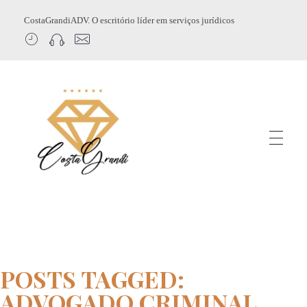
CostaGrandiADV. O escritório líder em serviços jurídicos
CostagrandiADV
Advogado Imobiliário, Usucapião, Advogado Especialista em Leilão de Imóveis, Despejo, Reintegração de Posse, Esbulho Possessório, Registro de Imóveis, Incorporação Imobiliária, Direito Imobiliário
POSTS TAGGED:
ADVOGADO CRIMINAL