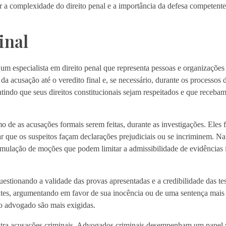
r a complexidade do direito penal e a importância da defesa competente 
inal
 especialista em direito penal que representa pessoas e organizações
 acusação até o veredito final e, se necessário, durante os processos 
rantindo que seus direitos constitucionais sejam respeitados e que receb
de as acusações formais serem feitas, durante as investigações. Eles
tar que os suspeitos façam declarações prejudiciais ou se incriminem. Na
mulação de moções que podem limitar a admissibilidade de evidências i
estionando a validade das provas apresentadas e a credibilidade das te
es, argumentando em favor de sua inocência ou de uma sentença mais l
do advogado são mais exigidas.
ntra acusações criminais. Advogados criminais desempenham um papel v