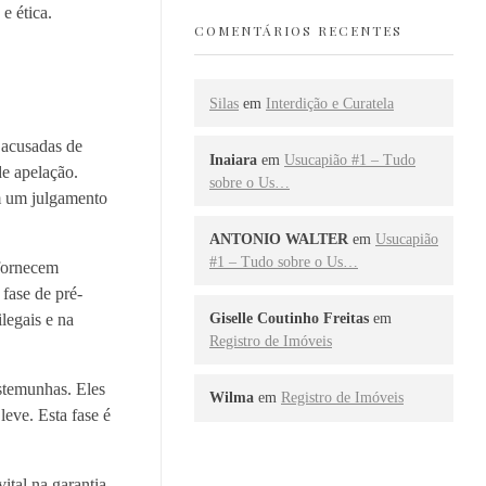
e ética.
COMENTÁRIOS RECENTES
Silas
em
Interdição e Curatela
 acusadas de
Inaiara
em
Usucapião #1 – Tudo
de apelação.
sobre o Us…
am um julgamento
ANTONIO WALTER
em
Usucapião
#1 – Tudo sobre o Us…
 fornecem
 fase de pré-
legais e na
Giselle Coutinho Freitas
em
Registro de Imóveis
stemunhas. Eles
Wilma
em
Registro de Imóveis
eve. Esta fase é
ital na garantia