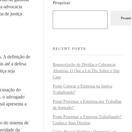
Pesquisar
 a advocacia
a de justiça
Pesquis
RECENT POSTS
. A definição de
s até a defesa
Renegociação de Dívidas e Cobranças
tiça seja
Abusivas: O Que a Lei Diz Sobre o Seu
Caso
Posso Colocar a Empresa na Justiça
 acusação do
Trabalhando?
ão, o advogado
Posso Processar a Empresa por Trabalhar
nal apresenta a
de Atestado?
Posso Processar a Empresa Trabalhando?
io do sistema de
Conheça Seus Direitos
ravidade da
Como Provar Violência Doméstica em