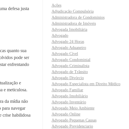
Ações
uma defesa justa
Adjudicação Compulsória
Administradora de Condominios
Administradora de Imóveis
Advogada Imobiliária
Advogado
Advogado 24 Horas
Advogado Aduaneiro
icas quanto sua
Advogado Cível
olvidos pode ser
Advogado Condominial
star enfrentando
Advogado Criminalista
Advogado de Trânsito
Advogado Divórcio
tualização e
Advogado Especialista em Direito Médico
a e meticulosa.
Advogado Familiar
Advogado Imobiliário
ura da mídia não
Advogado Inventário
o para navegar
Advogado Meio Ambiente
Advogado Online
 crise habilidosa
Advogado Pequenas Causas
Advogado Previdenciario