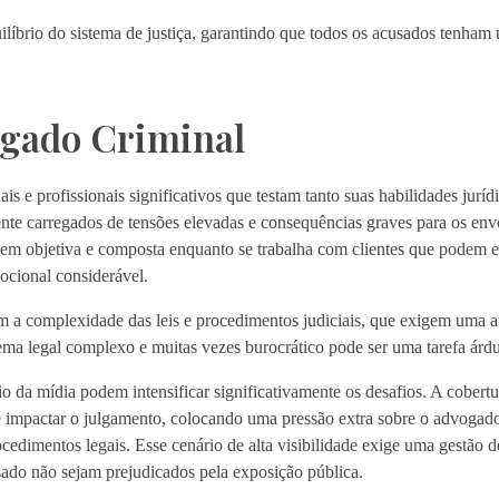
líbrio do sistema de justiça, garantindo que todos os acusados tenham 
ogado Criminal
 e profissionais significativos que testam tanto suas habilidades juríd
ente carregados de tensões elevadas e consequências graves para os env
m objetiva e composta enquanto se trabalha com clientes que podem e
ocional considerável.
m a complexidade das leis e procedimentos judiciais, que exigem uma a
ema legal complexo e muitas vezes burocrático pode ser uma tarefa árdu
nio da mídia podem intensificar significativamente os desafios. A cobert
e impactar o julgamento, colocando uma pressão extra sobre o advogad
dimentos legais. Esse cenário de alta visibilidade exige uma gestão de
ado não sejam prejudicados pela exposição pública.