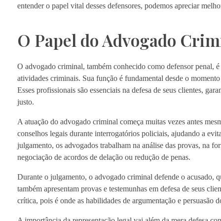
entender o papel vital desses defensores, podemos apreciar melho
O Papel do Advogado Crim
O advogado criminal, também conhecido como defensor penal, é um
atividades criminais. Sua função é fundamental desde o momento da
Esses profissionais são essenciais na defesa de seus clientes, ga
justo.
A atuação do advogado criminal começa muitas vezes antes mesmo 
conselhos legais durante interrogatórios policiais, ajudando a evi
julgamento, os advogados trabalham na análise das provas, na for
negociação de acordos de delação ou redução de penas.
Durante o julgamento, o advogado criminal defende o acusado, qu
também apresentam provas e testemunhas em defesa de seus client
crítica, pois é onde as habilidades de argumentação e persuasão 
A importância da representação legal vai além da mera defesa co