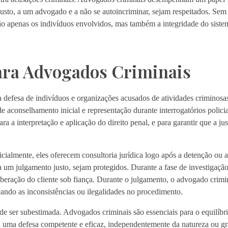
justo, a um advogado e a não se autoincriminar, sejam respeitados. Sem
ão apenas os indivíduos envolvidos, mas também a integridade do sistem
ara Advogados Criminais
a defesa de indivíduos e organizações acusados de atividades criminosas
aconselhamento inicial e representação durante interrogatórios policiai
 a interpretação e aplicação do direito penal, e para garantir que a jus
icialmente, eles oferecem consultoria jurídica logo após a detenção ou
e a um julgamento justo, sejam protegidos. Durante a fase de investigaç
iberação do cliente sob fiança. Durante o julgamento, o advogado crimi
cando as inconsistências ou ilegalidades no procedimento.
de ser subestimada. Advogados criminais são essenciais para o equilíbr
a uma defesa competente e eficaz, independentemente da natureza ou g