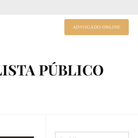
le@costagrandiadv.com.br
ADVOGADO ONLINE
ISTA PÚBLICO