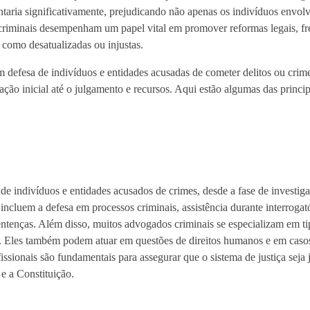
taria significativamente, prejudicando não apenas os indivíduos envol
s criminais desempenham um papel vital em promover reformas legais, f
s como desatualizadas ou injustas.
m defesa de indivíduos e entidades acusadas de cometer delitos ou crim
ação inicial até o julgamento e recursos. Aqui estão algumas das princip
de indivíduos e entidades acusados de crimes, desde a fase de investiga
 incluem a defesa em processos criminais, assistência durante interrogat
entenças. Além disso, muitos advogados criminais se especializam em ti
s. Eles também podem atuar em questões de direitos humanos e em casos
ssionais são fundamentais para assegurar que o sistema de justiça seja 
 e a Constituição.