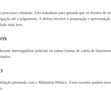
processos criminais. Eles trabalham para garantir que os direitos de se
estigação até o julgamento. A defesa envolve a preparação e apresentaçã
dade mais leve.
ios
ante interrogatórios policiais ou outras formas de coleta de depoiment
eitados.
o
delação premiada com o Ministério Público. Esses acordos podem envol
s.