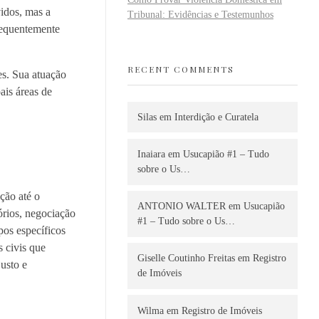
vidos, mas a
Tribunal: Evidências e Testemunhos
requentemente
RECENT COMMENTS
es. Sua atuação
ais áreas de
Silas
em
Interdição e Curatela
Inaiara
em
Usucapião #1 – Tudo
sobre o Us…
ção até o
ANTONIO WALTER
em
Usucapião
órios, negociação
#1 – Tudo sobre o Us…
pos específicos
 civis que
Giselle Coutinho Freitas
em
Registro
justo e
de Imóveis
Wilma
em
Registro de Imóveis