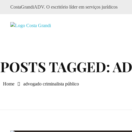
CostaGrandiADV. O escritório líder em serviços jurídicos
CostagrandiADV
Advogado Imobiliário, Usucapião, Advogado Especialista em Leilão de Imóveis, Despejo, Reintegração de Posse, Esbulho Possessório, Registro de Imóveis, Incorporação Imobiliária, Direito Imobiliário
POSTS TAGGED: A
Home
advogado criminalista público