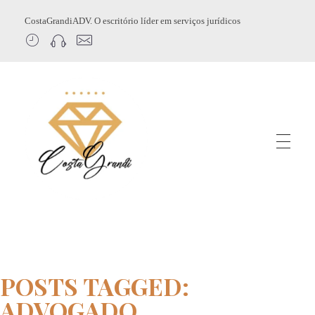
CostaGrandiADV. O escritório líder em serviços jurídicos
CostagrandiADV
Advogado Imobiliário, Usucapião, Advogado Especialista em Leilão de Imóveis, Despejo, Reintegração de Posse, Esbulho Possessório, Registro de Imóveis, Incorporação Imobiliária, Direito Imobiliário
POSTS TAGGED:
ADVOGADO