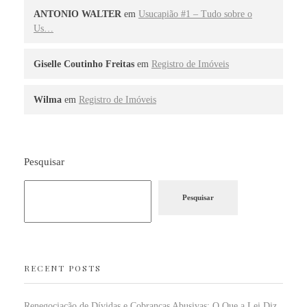
ANTONIO WALTER
em
Usucapião #1 – Tudo sobre o
Us…
Giselle Coutinho Freitas
em
Registro de Imóveis
Wilma
em
Registro de Imóveis
Pesquisar
Pesquisar
RECENT POSTS
Renegociação de Dívidas e Cobranças Abusivas: O Que a Lei Diz