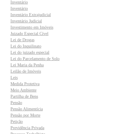
Inventário
Inventário
Inventário Extrajudicial
Inventário Judicial
Investimento em Imóveis
Juizado Especial Cível
Lei de Drogas
Lei do Inquilinato
Lei do juizado especial
Lei do Parcelamento de Solo
Lei Maria da Penha
Leilão de Imóveis
Leis
Medida Protetiva
Meio Ambiente
Partilha de Bens
Pensão
Pensão Alimentícia
Pensão por Morte
Petição
Previdência Privada