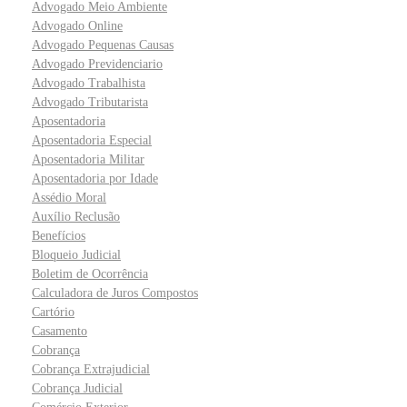
Advogado Meio Ambiente
Advogado Online
Advogado Pequenas Causas
Advogado Previdenciario
Advogado Trabalhista
Advogado Tributarista
Aposentadoria
Aposentadoria Especial
Aposentadoria Militar
Aposentadoria por Idade
Assédio Moral
Auxílio Reclusão
Benefícios
Bloqueio Judicial
Boletim de Ocorrência
Calculadora de Juros Compostos
Cartório
Casamento
Cobrança
Cobrança Extrajudicial
Cobrança Judicial