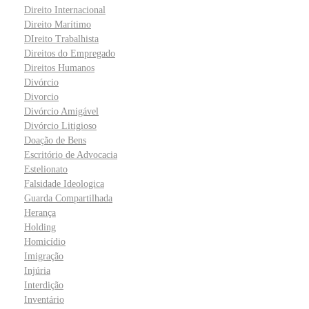
Direito Internacional
Direito Marítimo
DIreito Trabalhista
Direitos do Empregado
Direitos Humanos
Divórcio
Divorcio
Divórcio Amigável
Divórcio Litigioso
Doação de Bens
Escritório de Advocacia
Estelionato
Falsidade Ideologica
Guarda Compartilhada
Herança
Holding
Homicídio
Imigração
Injúria
Interdição
Inventário