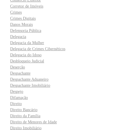
Comércio Exterior
Corretor de Imóveis
Crimes
Crimes Digitais
Danos Morais
Defensoria Pública
Delegacia
Delegacia da Mulher
Delegacia de Crimes Cibernéticos
Delegacia do Idoso
Desbloqueio Judicial
Deserção
Despachante
Despachante Aduaneiro
Despachante Imobiliário
Despejo
Difamação
Direito
Direito Bancário
Direito da Família
Direito de Menores de Idade
Direito Imobiliário