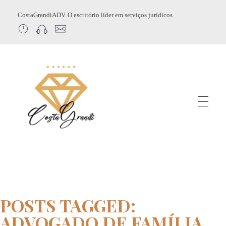
CostaGrandiADV. O escritório líder em serviços jurídicos
CostagrandiADV
Advogado Imobiliário, Usucapião, Advogado Especialista em Leilão de Imóveis, Despejo, Reintegração de Posse, Esbulho Possessório, Registro de Imóveis, Incorporação Imobiliária, Direito Imobiliário
POSTS TAGGED:
ADVOGADO DE FAMÍLIA