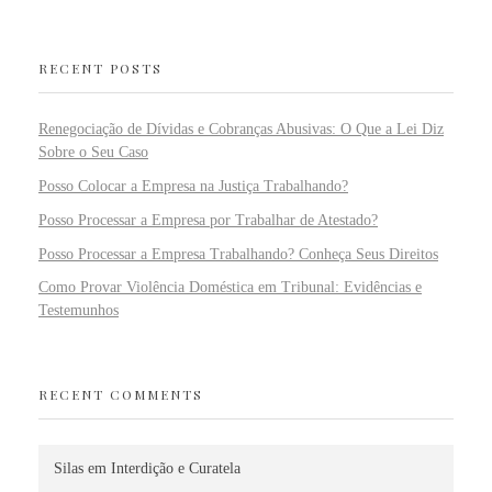
RECENT POSTS
Renegociação de Dívidas e Cobranças Abusivas: O Que a Lei Diz
Sobre o Seu Caso
Posso Colocar a Empresa na Justiça Trabalhando?
Posso Processar a Empresa por Trabalhar de Atestado?
Posso Processar a Empresa Trabalhando? Conheça Seus Direitos
Como Provar Violência Doméstica em Tribunal: Evidências e
Testemunhos
RECENT COMMENTS
Silas
em
Interdição e Curatela