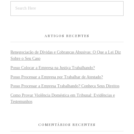
ARTIGOS RECENTES
Renegociação de Dívidas e Cobranças Abusivas: O Que a Lei Diz
Sobre o Seu Caso
Posso Colocar a Empresa na Justiça Trabalhando?
Posso Processar a Empresa por Trabalhar de Atestado?
Posso Processar a Empresa Trabalhando? Conheça Seus Direitos
Como Provar Violência Doméstica em Tribunal: Evidências e
Testemunhos
COMENTÁRIOS RECENTES