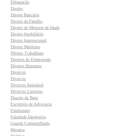
Difamação
Direito
Direito Bancário
Direito da Família
Direito de Menores de Idade
Direito Imobiliário
Direito Internacional
Direito Marítimo
DIreito Trabalhista
Direitos do Empregado
Direitos Humanos
Divórcio
Divorcio
Divórcio Amigável
Divórcio Litigioso
Doação de Bens
Escritório de Advocacia
Estelionato
Falsidade Ideologica
Guarda Compartilhada
Herança