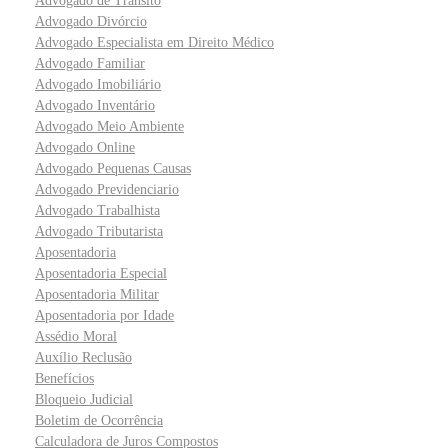
Advogado de Trânsito
Advogado Divórcio
Advogado Especialista em Direito Médico
Advogado Familiar
Advogado Imobiliário
Advogado Inventário
Advogado Meio Ambiente
Advogado Online
Advogado Pequenas Causas
Advogado Previdenciario
Advogado Trabalhista
Advogado Tributarista
Aposentadoria
Aposentadoria Especial
Aposentadoria Militar
Aposentadoria por Idade
Assédio Moral
Auxílio Reclusão
Benefícios
Bloqueio Judicial
Boletim de Ocorrência
Calculadora de Juros Compostos