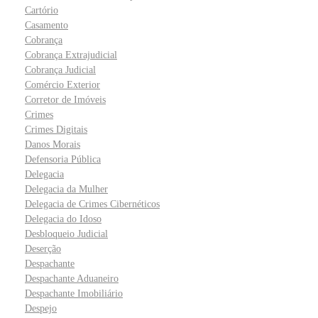
Cartório
Casamento
Cobrança
Cobrança Extrajudicial
Cobrança Judicial
Comércio Exterior
Corretor de Imóveis
Crimes
Crimes Digitais
Danos Morais
Defensoria Pública
Delegacia
Delegacia da Mulher
Delegacia de Crimes Cibernéticos
Delegacia do Idoso
Desbloqueio Judicial
Deserção
Despachante
Despachante Aduaneiro
Despachante Imobiliário
Despejo