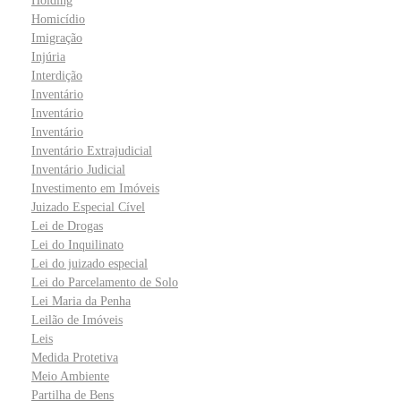
Holding
Homicídio
Imigração
Injúria
Interdição
Inventário
Inventário
Inventário
Inventário Extrajudicial
Inventário Judicial
Investimento em Imóveis
Juizado Especial Cível
Lei de Drogas
Lei do Inquilinato
Lei do juizado especial
Lei do Parcelamento de Solo
Lei Maria da Penha
Leilão de Imóveis
Leis
Medida Protetiva
Meio Ambiente
Partilha de Bens