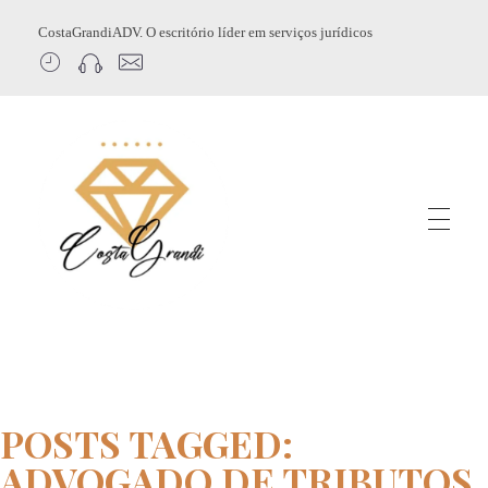
CostaGrandiADV. O escritório líder em serviços jurídicos
CostagrandiADV
Advogado Imobiliário, Usucapião, Advogado Especialista em Leilão de Imóveis, Despejo, Reintegração de Posse, Esbulho Possessório, Registro de Imóveis, Incorporação Imobiliária, Direito Imobiliário
POSTS TAGGED:
ADVOGADO DE TRIBUTOS