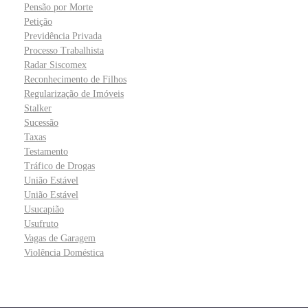
Pensão por Morte
Petição
Previdência Privada
Processo Trabalhista
Radar Siscomex
Reconhecimento de Filhos
Regularização de Imóveis
Stalker
Sucessão
Taxas
Testamento
Tráfico de Drogas
União Estável
União Estável
Usucapião
Usufruto
Vagas de Garagem
Violência Doméstica