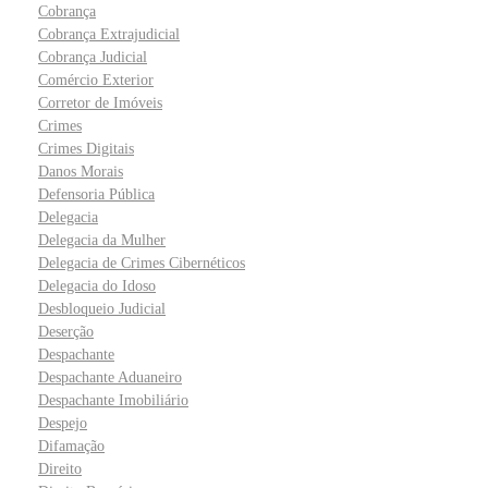
Cobrança
Cobrança Extrajudicial
Cobrança Judicial
Comércio Exterior
Corretor de Imóveis
Crimes
Crimes Digitais
Danos Morais
Defensoria Pública
Delegacia
Delegacia da Mulher
Delegacia de Crimes Cibernéticos
Delegacia do Idoso
Desbloqueio Judicial
Deserção
Despachante
Despachante Aduaneiro
Despachante Imobiliário
Despejo
Difamação
Direito