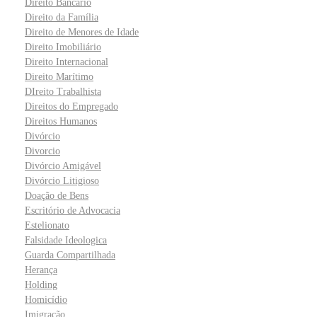
Direito Bancário
Direito da Família
Direito de Menores de Idade
Direito Imobiliário
Direito Internacional
Direito Marítimo
DIreito Trabalhista
Direitos do Empregado
Direitos Humanos
Divórcio
Divorcio
Divórcio Amigável
Divórcio Litigioso
Doação de Bens
Escritório de Advocacia
Estelionato
Falsidade Ideologica
Guarda Compartilhada
Herança
Holding
Homicídio
Imigração