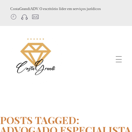
CostaGrandiADV. O escritório líder em serviços jurídicos
CostagrandiADV
Advogado Imobiliário, Usucapião, Advogado Especialista em Leilão de Imóveis, Despejo, Reintegração de Posse, Esbulho Possessório, Registro de Imóveis, Incorporação Imobiliária, Direito Imobiliário
POSTS TAGGED:
ADVOGADO ESPECIALISTA