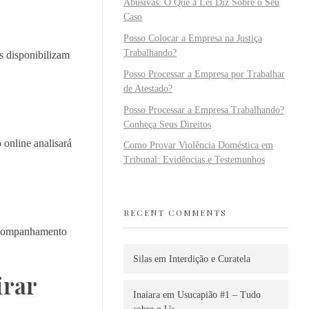
Abusivas: O Que a Lei Diz Sobre o Seu
Caso
Posso Colocar a Empresa na Justiça
Trabalhando?
s disponibilizam
Posso Processar a Empresa por Trabalhar
de Atestado?
Posso Processar a Empresa Trabalhando?
Conheça Seus Direitos
 online analisará
Como Provar Violência Doméstica em
Tribunal: Evidências e Testemunhos
RECENT COMMENTS
 acompanhamento
Silas
em
Interdição e Curatela
irar
Inaiara
em
Usucapião #1 – Tudo