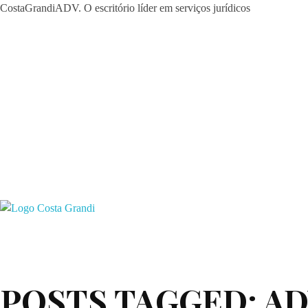
CostaGrandiADV. O escritório líder em serviços jurídicos
CostagrandiADV
Advogado Imobiliário, Usucapião, Advogado Especialista em Leilão de Imóveis, Despejo, Reintegração de Posse, Esbulho Possessório, Registro de Imóveis, Incorporação Imobiliária, Direito Imobiliário
POSTS TAGGED: A