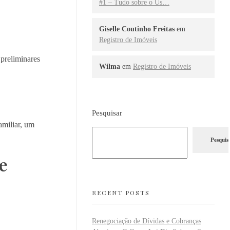
#1 – Tudo sobre o Us…
Giselle Coutinho Freitas
em
Registro de Imóveis
 preliminares
Wilma
em
Registro de Imóveis
Pesquisar
amiliar, um
Pesquis
e
RECENT POSTS
Renegociação de Dívidas e Cobranças