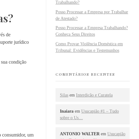
Trabalhando?
Posso Processar a Empresa por Trabalhar
as?
de Atestado?
Posso Processar a Empresa Trabalhando?
vés de
Conheça Seus Direitos
uporte jurídico
Como Provar Violência Doméstica em
Tribunal: Evidências e Testemunhos
e sua condição
COMENTÁRIOS RECENTES
Silas
em
Interdição e Curatela
Inaiara
em
Usucapião #1 – Tudo
sobre o Us…
ANTONIO WALTER
em
Usucapião
mo consumidor, um