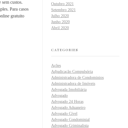
e sem custos.
Outubro 2021
ples. Para casos
Setembro 2021
line gratuito
Julho 2020
Junho 2020
Abril 2020
CATEGORIES
Ações
Adjudicação Compulsória
Administradora de Condominios
Administradora de Imóveis
Advogada Imobiliária
Advogado
Advogado 24 Horas
Advogado Aduaneiro
Advogado Cível
Advogado Condominial
Advogado Criminalista